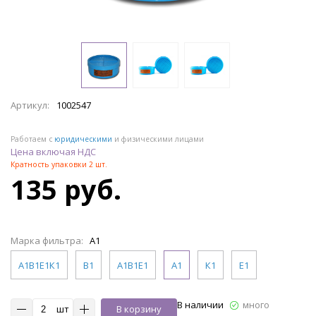
Артикул:
1002547
Работаем с
юридическими
и физическими лицами
Цена включая НДС
Кратность упаковки 2 шт.
135 руб.
Марка фильтра:
А1
А1В1Е1К1
B1
А1В1Е1
А1
К1
Е1
В наличии
много
шт
В корзину