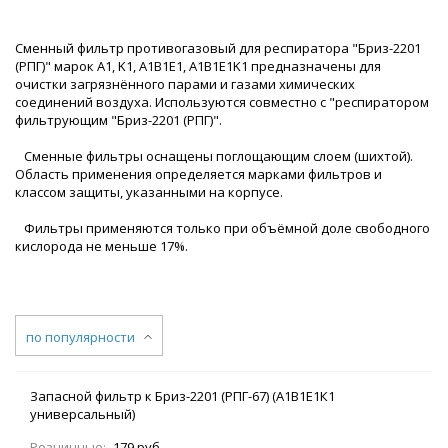
Сменный фильтр противогазовый для респиратора "Бриз-2201
(РПГ)" марок A1, K1, A1B1E1, A1B1E1K1 предназначены для
очистки загрязнённого парами и газами химических
соединений воздуха. Используются совместно с "респиратором
фильтрующим "Бриз-2201 (РПГ)".
Сменные фильтры оснащены поглощающим слоем (шихтой).
Область применения определяется марками фильтров и
классом защиты, указанными на корпусе.
Фильтры применяются только при объёмной доле свободного
кислорода не меньше 17%.
по популярности
Запасной фильтр к Бриз-2201 (РПГ-67) (А1В1Е1К1
универсальный)
Розничные:
179 руб.