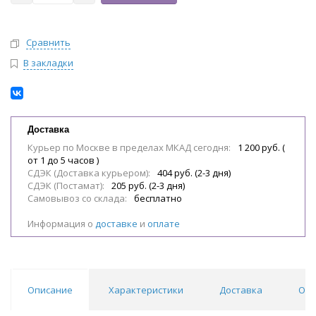
Сравнить
В закладки
Доставка
Курьер по Москве в пределах МКАД сегодня:
1 200 руб. (
от 1 до 5 часов )
СДЭК (Доставка курьером):
404 руб. (2-3 дня)
СДЭК (Постамат):
205 руб. (2-3 дня)
Самовывоз со склада:
бесплатно
Информация о
доставке
и
оплате
Описание
Характеристики
Доставка
Обл