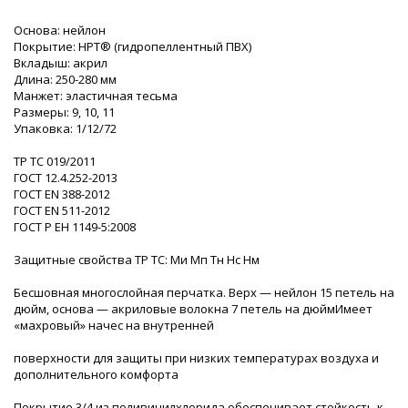
Основа: нейлон
Покрытие: HPT® (гидропеллентный ПВХ)
Вкладыш: акрил
Длина: 250-280 мм
Манжет: эластичная тесьма
Размеры: 9, 10, 11
Упаковка: 1/12/72
ТР ТС 019/2011
ГОСТ 12.4.252-2013
ГОСТ ЕN 388-2012
ГОСТ EN 511-2012
ГОСТ Р ЕН 1149-5:2008
Защитные свойства ТР ТС: Ми Мп Тн Нс Нм
Бесшовная многослойная перчатка. Верх — нейлон 15 петель на
дюйм, основа — акриловые волокна 7 петель на дюймИмеет
«махровый» начес на внутренней
поверхности для защиты при низких температурах воздуха и
дополнительного комфорта
Покрытие 3/4 из поливинилхлорида обеспечивает стойкость к