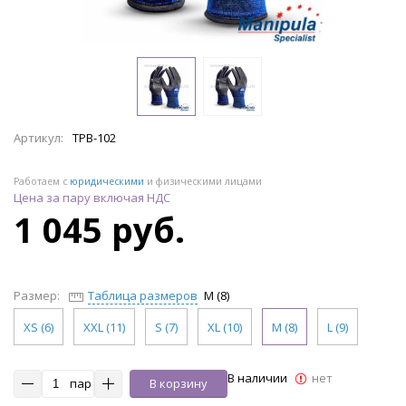
Артикул:
TPB-102
Работаем с
юридическими
и физическими лицами
Цена за пару включая НДС
1 045 руб.
Размер:
Таблица размеров
M (8)
XS (6)
XXL (11)
S (7)
XL (10)
M (8)
L (9)
В наличии
нет
пар
В корзину