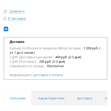
Сравнить
В закладки
Доставка
Курьер по Москве в пределах МКАД сегодня:
1 200 руб. (
от 1 до 5 часов )
СДЭК (Доставка курьером):
404 руб. (2-3 дня)
СДЭК (Постамат):
205 руб. (2-3 дня)
Самовывоз со склада:
бесплатно
Информация о
доставке
и
оплате
Описание
Характеристики
Доставка
Отз