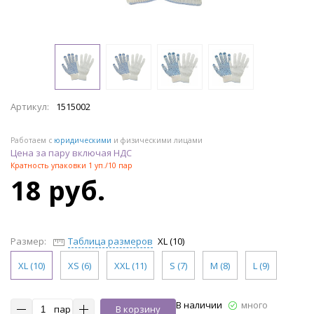
Артикул:
1515002
Работаем с
юридическими
и физическими лицами
Цена за пару включая НДС
Кратность упаковки 1 уп./10 пар
18 руб.
Размер:
Таблица размеров
XL (10)
XL (10)
XS (6)
XXL (11)
S (7)
M (8)
L (9)
В наличии
много
пар
В корзину