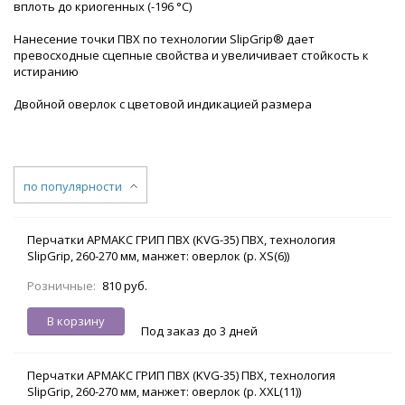
вплоть до криогенных (-196 °С)
Нанесение точки ПВХ по технологии SlipGrip® дает
превосходные сцепные свойства и увеличивает стойкость к
истиранию
Двойной оверлок с цветовой индикацией размера
по популярности
Перчатки АРМАКС ГРИП ПВХ (KVG-35) ПВХ, технология
SlipGrip, 260-270 мм, манжет: оверлок (р. XS(6))
Розничные:
810 руб.
В корзину
Под заказ до 3 дней
Перчатки АРМАКС ГРИП ПВХ (KVG-35) ПВХ, технология
SlipGrip, 260-270 мм, манжет: оверлок (р. XXL(11))