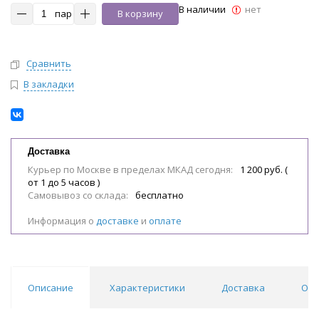
В наличии
нет
пар
В корзину
Сравнить
В закладки
Доставка
Курьер по Москве в пределах МКАД сегодня:
1 200 руб. (
от 1 до 5 часов )
Самовывоз со склада:
бесплатно
Информация о
доставке
и
оплате
Описание
Характеристики
Доставка
Отз