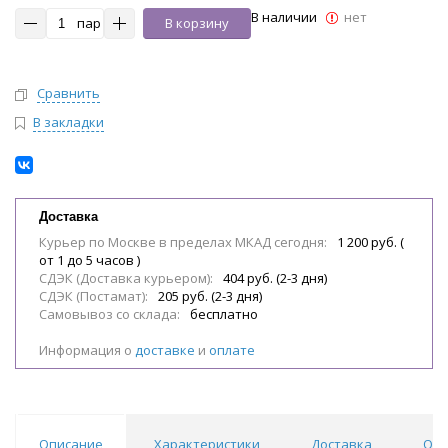
В наличии
нет
пар
В корзину
Сравнить
В закладки
Доставка
Курьер по Москве в пределах МКАД сегодня:
1 200 руб. (
от 1 до 5 часов )
СДЭК (Доставка курьером):
404 руб. (2-3 дня)
СДЭК (Постамат):
205 руб. (2-3 дня)
Самовывоз со склада:
бесплатно
Информация о
доставке
и
оплате
Описание
Характеристики
Доставка
Отз