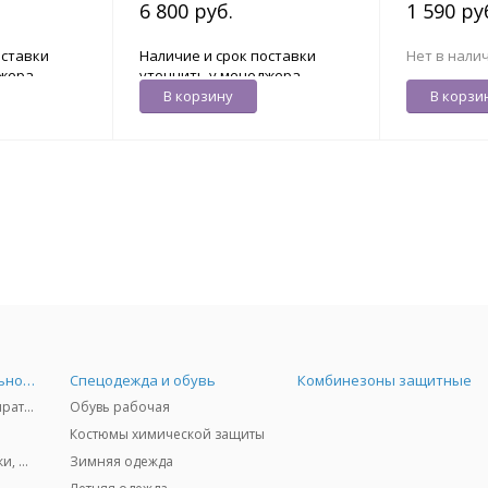
6 800 руб.
1 590 ру
Optime II
оставки
Наличие и срок поставки
Нет в нали
джера
уточнить у менеджера
В корзину
В корзи
Средства индивидуальной защиты
Спецодежда и обувь
Комбинезоны защитные
Защита дыхания - респираторы, противогазы, фильтры, дозиметры
Обувь рабочая
Костюмы химической защиты
Защита глаз и лица - очки, щитки
Зимняя одежда