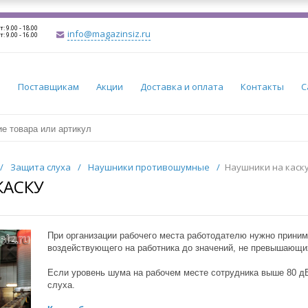
т: 9.00 - 18.00
info@magazinsiz.ru
т: 9.00 - 16.00
и
Поставщикам
Акции
Доставка и оплата
Контакты
С
/
Защита слуха
/
Наушники противошумные
/
Наушники на каск
КАСКУ
При организации рабочего места работодателю нужно прини
воздействующего на работника до значений, не превышающи
Если уровень шума на рабочем месте сотрудника выше 80 д
слуха.