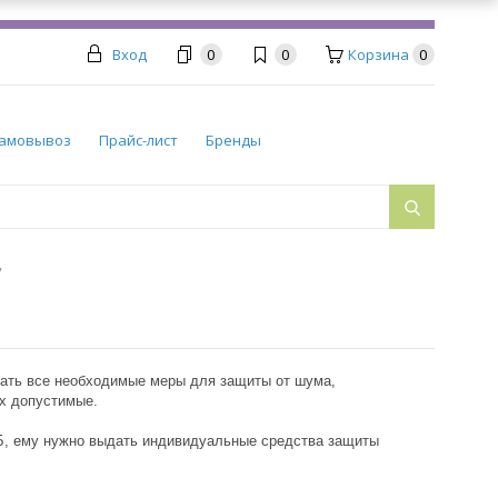
Вход
0
0
Корзина
0
амовывоз
Прайс-лист
Бренды
у
мать все необходимые меры для защиты от шума,
х допустимые.
Б, ему нужно выдать индивидуальные средства защиты