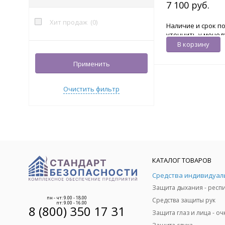
7 100 руб.
33
(
0
)
34
(
0
)
Хит продаж
(
0
)
Наличие и срок п
35
(
0
)
уточнить у мене
В корзину
36
(
0
)
37
(
0
)
Применить
23 дБ
(
0
)
Очистить фильтр
КАТАЛОГ ТОВАРОВ
пн - чт: 9.00 - 18.00
Средства защиты рук
пт: 9.00 - 16.00
8 (800) 350 17 31