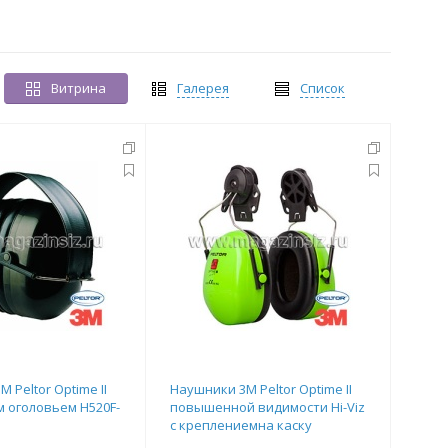
Витрина
Галерея
Список
 Peltor Optime II
Наушники 3M Peltor Optime II
м оголовьем H520F-
повышенной видимости Hi-Viz
с креплениемна каску
H520P3E-467-GB