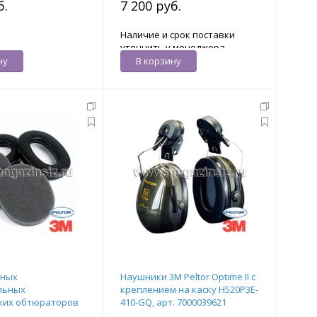
б.
7 200 руб.
Наличие и срок поставки
уточнить у менеджера
ну
В корзину
нных
Наушники 3M Peltor Optime II с
льных
креплением на каску H520P3E-
ких обтюраторов
410-GQ, арт. 7000039621
аушников 3M Peltor