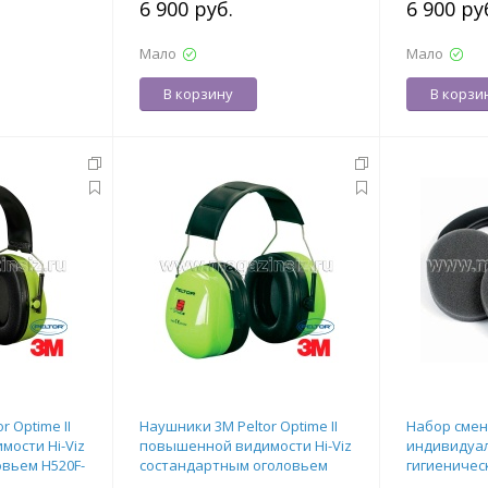
6 900 руб.
6 900 ру
Мало
Мало
В корзину
В корзи
 Optime II
Наушники 3M Peltor Optime II
Набор сме
ости Hi-Viz
повышенной видимости Hi-Viz
индивидуа
овьем H520F-
состандартным оголовьем
гигиеничес
38209
H520A-472-GB
HY52 для н