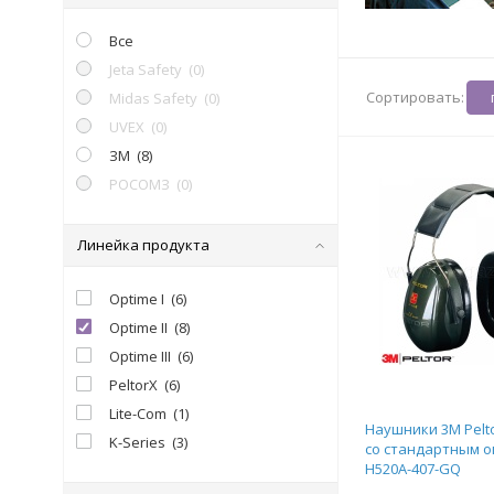
Все
Jeta Safety
(
0
)
Сортировать:
Midas Safety
(
0
)
UVEX
(
0
)
ЗМ
(
8
)
РОСОМЗ
(
0
)
Линейка продукта
Optime I
(
6
)
Optime II
(
8
)
Optime III
(
6
)
PeltorX
(
6
)
Lite-Com
(
1
)
Наушники 3M Peltor
K-Series
(
3
)
со стандартным 
H520A-407-GQ