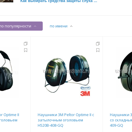
Как выбирать средства защиты слуха ...
по популярности
по имени
 Optime II
Наушники 3M Peltor Optime II с
Наушники 3M
оголовьем
затылочным оголовьем
со складны
H520B-408-GQ
409-GQ