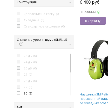
6 400 руб.
Конструкция
В наличии
крепление на каску
(
0
)
Складные
(
0
)
В корзину
Стандартное оголовье
(
0
)
Снижение уровня шума (SNR), дБ
?
22 дБ
(
0
)
24 дБ
(
0
)
26 дБ
(
0
)
27
(
0
)
28 дБ
(
0
)
29
(
0
)
30
(
2
)
Наушники 3M Peltor
повышенной видим
31
(
5
)
со складным огол
32
(
0
)
Хит
460-GB, арт. 70000