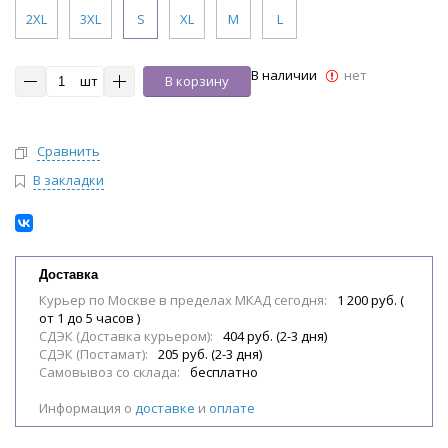
2XL
3XL
S
XL
M
L
В наличии
нет
шт
В корзину
Сравнить
В закладки
Доставка
Курьер по Москве в пределах МКАД сегодня:
1 200 руб. (
от 1 до 5 часов )
СДЭК (Доставка курьером):
404 руб. (2-3 дня)
СДЭК (Постамат):
205 руб. (2-3 дня)
Самовывоз со склада:
бесплатно
Информация о
доставке
и
оплате