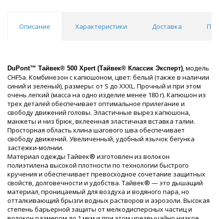
Описание
Характеристики
Доставка
Пох
, модель
DuPont™ Тайвек® 500 Xpert (
Тайвек® Классик Эксперт)
CHF5a. Комбинезон с капюшоном, цвет: белый (также в наличии
синий и зеленый), размеры: от S до XXXL. Прочный и при этом
очень легкий (масса на одно изделие менее 180 г). Капюшон из
трех деталей обеспечивает оптимальное прилегание и
свободу движений головы. Эластичные вырез капюшона,
манжеты и низ брюк, вклеенная эластичная вставка талии.
Просторная область клина шагового шва обеспечивает
свободу движений. Увеличенный, удобный язычок бегунка
застежки-молнии.
Материал одежды Тайвек® изготовлен из волокон
полиэтилена высокой плотности по технологии быстрого
кручения и обеспечивает превосходное сочетание защитных
свойств, долговечности и удобства. Тайвек® — это дышащий
материал, проницаемый для воздуха и водяного пара, но
отталкивающий брызги водных растворов и аэрозоли. Высокая
степень барьерной защиты от мелкодисперсных частиц и
волокон размером до 1 мкм и при этом чрезвычайно низкое