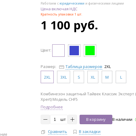
Работаем с
юридическими
и физическими лицами
Цена включая НДС
Кратность упаковки 1 шт.
1 100 руб.
Цвет:
Размер:
Таблица размеров
2XL
2XL
3XL
S
XL
M
L
Комбинезон защитный Тайвек Классик Эксперт (
Xpert) Модель CHF5
Подробнее
шт
В корзину
В наличии
Сравнить
В закладки
ение