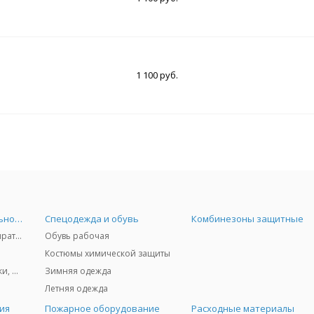
1 100 руб.
Средства индивидуальной защиты
Спецодежда и обувь
Комбинезоны защитные
Защита дыхания - респираторы, противогазы, фильтры, дозиметры
Обувь рабочая
Костюмы химической защиты
Защита глаз и лица - очки, щитки
Зимняя одежда
Летняя одежда
ия
Пожарное оборудование
Расходные материалы