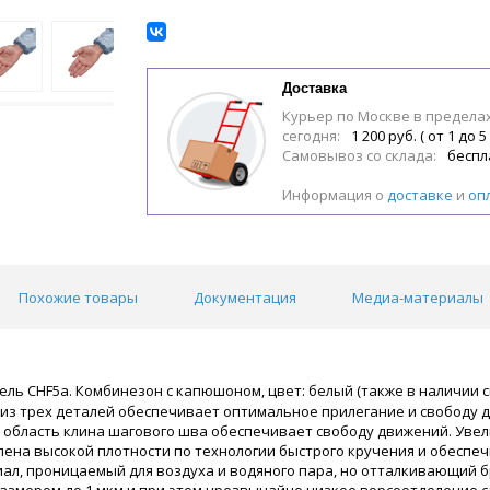
Доставка
Курьер по Москве в предела
сегодня:
1 200 руб. ( от 1 до 5
Самовывоз со склада:
беспл
Информация о
доставке
и
оп
Похожие товары
Документация
Медиа-материалы
дель CHF5a. Комбинезон с капюшоном, цвет: белый (также в наличии с
он из трех деталей обеспечивает оптимальное прилегание и свобод
я область клина шагового шва обеспечивает свободу движений. Уве
ена высокой плотности по технологии быстрого кручения и обеспе
ал, проницаемый для воздуха и водяного пара, но отталкивающий б
азмером до 1 мкм и при этом чрезвычайно низкое ворсоотделение с