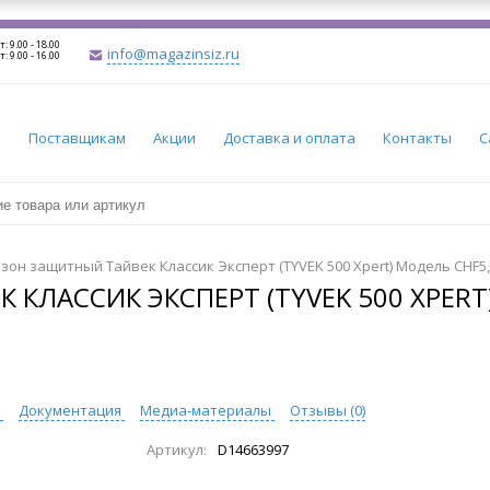
т: 9.00 - 18.00
info@magazinsiz.ru
т: 9.00 - 16.00
и
Поставщикам
Акции
Доставка и оплата
Контакты
С
он защитный Тайвек Классик Эксперт (TYVEK 500 Xpert) Модель CHF5
ЛАССИК ЭКСПЕРТ (TYVEK 500 XPERT)
ы
Документация
Медиа-материалы
Отзывы (
0
)
Артикул:
D14663997