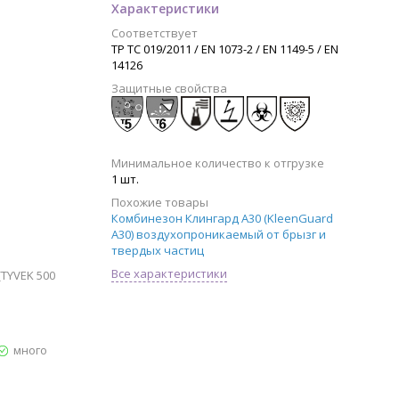
Характеристики
Соответствует
ТР ТС 019/2011 / EN 1073-2 / EN 1149-5 / EN
14126
Защитные свойства
Минимальное количество к отгрузке
1 шт.
Похожие товары
Комбинезон Клингард А30 (KleenGuard
A30) воздухопроникаемый от брызг и
твердых частиц
Все характеристики
TYVEK 500
много