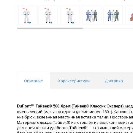
Описание
Характеристики
Доставка
, мо
DuPont™ Тайвек® 500 Xpert (
Тайвек® Классик Эксперт)
очень легкий (масса на одно изделие менее 180 г). Капюш
низ брюк, вклеенная эластичная вставка талии. Просторна
Материал одежды Тайвек® изготовлен из волокон полиэтил
долговечности и удобства. Тайвек® — это дышащий матери
барьерной защиты от мелкодисперсных частиц и волокон р