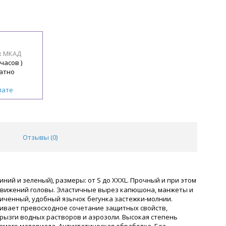
х МКАД
 часов )
атно
лате
Отзывы (
0
)
иний и зеленый), размеры: от S до XXXL. Прочный и при этом
у движений головы. Эластичные вырез капюшона, манжеты и
личенный, удобный язычок бегунка застежки-молнии.
чивает превосходное сочетание защитных свойств,
рызги водных растворов и аэрозоли. Высокая степень
амого материала. Антистатическая обработка. Без