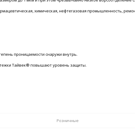
армацевтическая, химическая, нефтегазовая промышленность, ремо
епень проницаемости снаружи внутрь.
астежки Тайвек® повышают уровень защиты.
Розничные