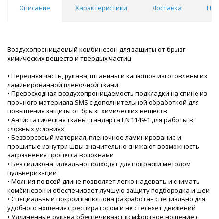
Описание
Характеристики
Доставка
Пох
Воздухопроницаемый комбинезон для защиты от брызг
химических веществ и твердых частиц
• Передняя часть, рукава, штанины и капюшон изготовлены из
ламинированной пленочной ткани
• Превосходная воздухопроницаемость подкладки на спине из
прочного материала SMS с дополнительной обработкой для
повышения защиты от брызг химических веществ
• Антистатическая ткань стандарта EN 1149-1 для работы в
сложных условиях
• Безворсовый материал, пленочное ламинирование и
прошитые изнутри швы значительно снижают возможность
загрязнения процесса волокнами
• Без силикона, идеально подходят для покраски методом
пульверизации
• Молния по всей длине позволяет легко надевать и снимать
комбинезон и обеспечивает лучшую защиту подбородка и шеи
• Специальный покрой капюшона разработан специально для
удобного ношения с респиратором и не стесняет движений
• Удлиненные рукава обеспечивают комфортное ношение с