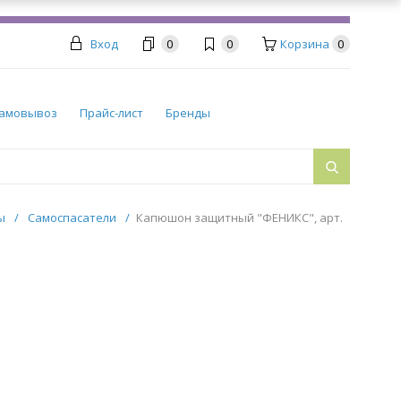
Вход
0
0
Корзина
0
амовывоз
Прайс-лист
Бренды
ры
/
Самоспасатели
/
Капюшон защитный "ФЕНИКС", арт.