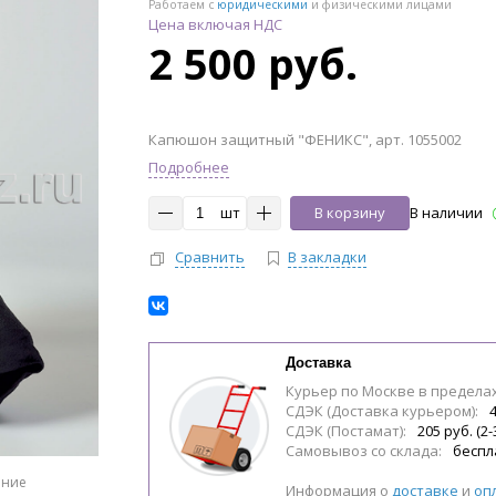
Работаем с
юридическими
и физическими лицами
Цена включая НДС
2 500 руб.
Капюшон защитный "ФЕНИКС", арт. 1055002
Подробнее
шт
В корзину
В наличии
Сравнить
В закладки
Доставка
Курьер по Москве в предела
СДЭК (Доставка курьером):
4
СДЭК (Постамат):
205 руб. (2-
Самовывоз со склада:
беспл
ение
Информация о
доставке
и
оп