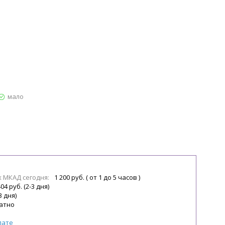
мало
х МКАД сегодня:
1 200 руб. ( от 1 до 5 часов )
04 руб. (2-3 дня)
3 дня)
атно
лате