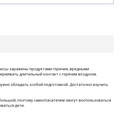
массы заражены продуктами горения, вредными
рживать длительный контакт с горячим воздухом.
 нужно обладать особой подготовкой. Достаточно изучить
большой, поэтому самоспасателем смогут воспользоваться
оваться дети.