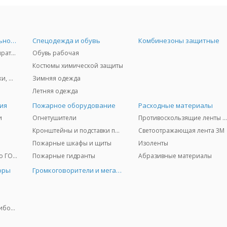
Средства индивидуальной защиты
Спецодежда и обувь
Комбинезоны защитные
Защита дыхания - респираторы, противогазы, фильтры, дозиметры
Обувь рабочая
Костюмы химической защиты
Защита глаз и лица - очки, щитки
Зимняя одежда
Летняя одежда
ия
Пожарное оборудование
Расходные материалы
и
Огнетушители
Противоскользящие ленты 3
Кронштейны и подставки под огнетушители
Светоотражающая лента 3M
Пожарные шкафы и щиты
Изоленты
Медицинское имущество ГО и ЧС
Пожарные гидранты
Абразивные материалы
оры
Громкоговорители и мегафоны
Колориметрические приборы