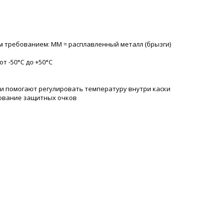
м требованием: MM = расплавленный металл (брызги)
т -50°С до +50°С
и помогают регулировать температуру внутри каски
зование защитных очков