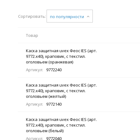
Сортировать:
по популярности
Товар
Каска защитная uvex Феос IES (арт.
9772.x40), храповик, с текстил.
оголовьем (оранжевая)
Артикул:
9772240
Каска защитная uvex Феос IES (арт.
9772.x40), храповик, с текстил.
оголовьем (желтый)
Артикул:
9772140
Каска защитная uvex Феос IES (арт.
9772.x40), храповик, с текстил.
оголовьем (белый)
Артикул:
9772040