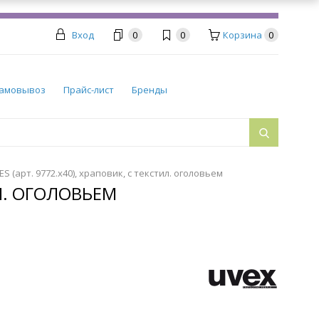
Вход
0
0
Корзина
0
амовывоз
Прайс-лист
Бренды
S (арт. 9772.x40), храповик, с текстил. оголовьем
ИЛ. ОГОЛОВЬЕМ