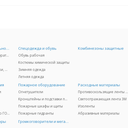
Средства индивидуальной защиты
Спецодежда и обувь
Комбинезоны защитные
Защита дыхания - респираторы, противогазы, фильтры, дозиметры
Обувь рабочая
Костюмы химической защиты
Защита глаз и лица - очки, щитки
Зимняя одежда
Летняя одежда
ия
Пожарное оборудование
Расходные материалы
и
Огнетушители
Противоскользящие ленты 3
Кронштейны и подставки под огнетушители
Светоотражающая лента 3M
Пожарные шкафы и щиты
Изоленты
Медицинское имущество ГО и ЧС
Пожарные гидранты
Абразивные материалы
оры
Громкоговорители и мегафоны