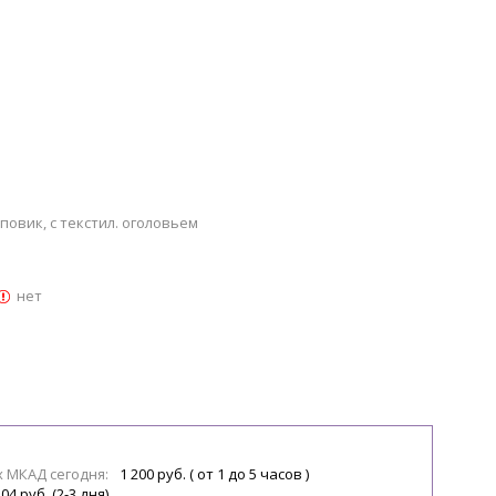
аповик, с текстил. оголовьем
нет
х МКАД сегодня:
1 200 руб. ( от 1 до 5 часов )
04 руб. (2-3 дня)