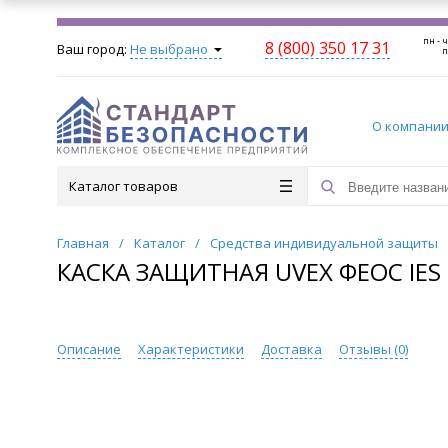
пн - ч
8 (800) 350 17 31
Ваш город:
Не выбрано
п
О компани
Каталог товаров
Главная
/
Каталог
/
Средства индивидуальной защиты
КАСКА ЗАЩИТНАЯ UVEX ФЕОС IES 
Описание
Характеристики
Доставка
Отзывы (
0
)