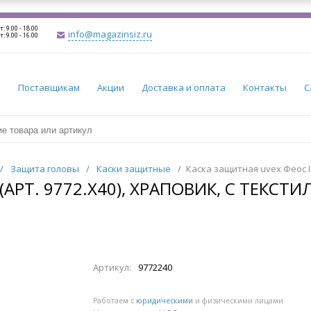
т: 9.00 - 18.00
info@magazinsiz.ru
т: 9.00 - 16.00
и
Поставщикам
Акции
Доставка и оплата
Контакты
С
/
Защита головы
/
Каски защитные
/
Каска защитная uvex Феос IE
(АРТ. 9772.X40), ХРАПОВИК, С ТЕКСТ
Артикул:
9772240
Работаем с
юридическими
и физическими лицами