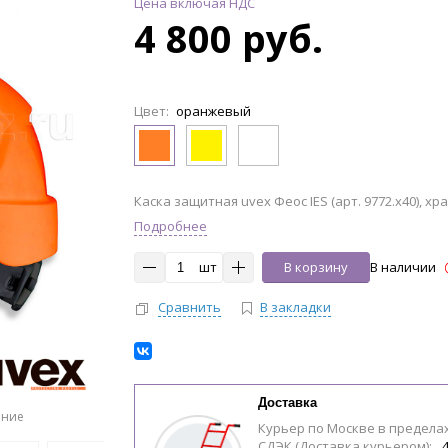
Цена включая НДС
4 800 руб.
Цвет:
оранжевый
Каска защитная uvex Феос IES (арт. 9772.x40), хр
Подробнее
шт
В корзину
В наличии
Сравнить
В закладки
Доставка
ение
Курьер по Москве в предела
СДЭК (Доставка курьером):
4