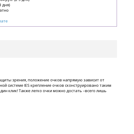
3 дня)
атно
лате
 защиты зрения, положение очков напрямую зависит от
ной системе IES крепление очков сконструировано таким
дин клик! Также легко очки можно достать –всего лишь