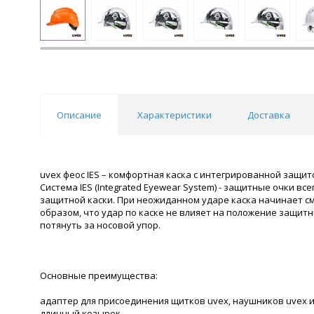
Описание
Характеристики
Доставка
uvex феос IES – комфортная каска с интегрированной защит
Система IES (Integrated Eyewear System) - защитные очки 
защитной каски. При неожиданном ударе каска начинает см
образом, что удар по каске не влияет на положение защитн
потянуть за носовой упор.
Основные преимущества:
адаптер для присоединения щитков uvex, наушников uvex 
длинный козырек