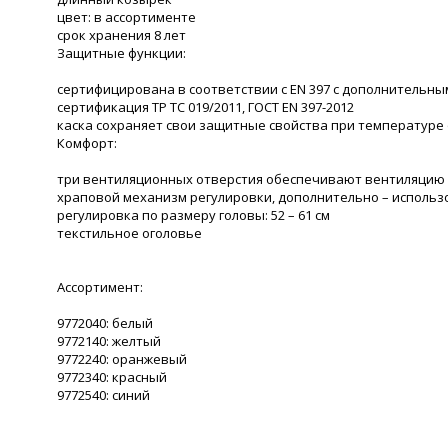
цвет: в ассортименте
срок хранения 8 лет
Защитные функции:
сертифицирована в соответствии с EN 397 с дополнительны
сертификация ТР ТС 019/2011, ГОСТ EN 397-2012
каска сохраняет свои защитные свойства при температуре о
Комфорт:
три вентиляционных отверстия обеспечивают вентиляцию 
храповой механизм регулировки, дополнительно – исполь
регулировка по размеру головы: 52 – 61 см
текстильное оголовье
Ассортимент:
9772040: белый
9772140: желтый
9772240: оранжевый
9772340: красный
9772540: синий