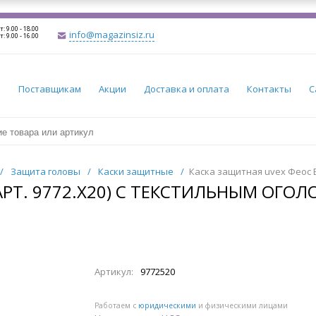
т: 9.00 - 18.00
info@magazinsiz.ru
т: 9.00 - 16.00
и
Поставщикам
Акции
Доставка и оплата
Контакты
С
/
Защита головы
/
Каски защитные
/
Каска защитная uvex Феос B 
РТ. 9772.X20) С ТЕКСТИЛЬНЫМ ОГОЛО
Артикул:
9772520
Работаем с
юридическими
и физическими лицами