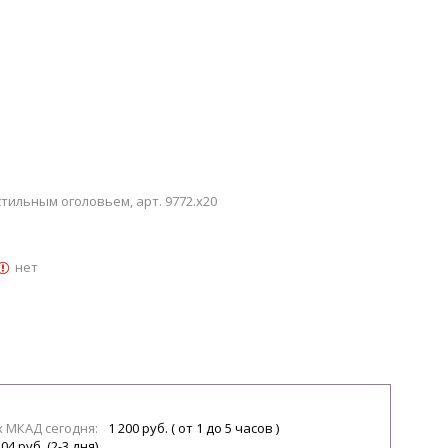
кстильным оголовьем, арт. 9772.x20
нет
х МКАД сегодня:
1 200 руб. ( от 1 до 5 часов )
04 руб. (2-3 дня)