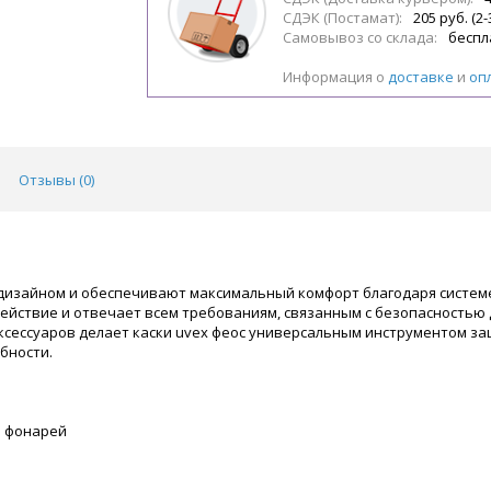
СДЭК (Постамат):
205 руб. (2-
Самовывоз со склада:
беспл
Информация о
доставке
и
оп
Отзывы (
0
)
дизайном и обеспечивают максимальный комфорт благодаря системе
ействие и отвечает всем требованиям, связанным с безопасность
аксессуаров делает каски uvex феос универсальным инструментом з
бности.
и фонарей