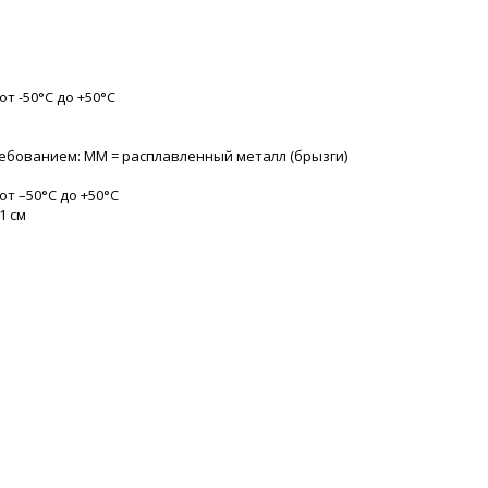
т -50°С до +50°С
ребованием: MM = расплавленный металл (брызги)
т –50°С до +50°С
1 см