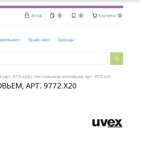
Вход
0
0
Корзина
0
амовывоз
Прайс-лист
Бренды
(арт. 9772.x20) с текстильным оголовьем, арт. 9772.x20
ВЬЕМ, АРТ. 9772.X20