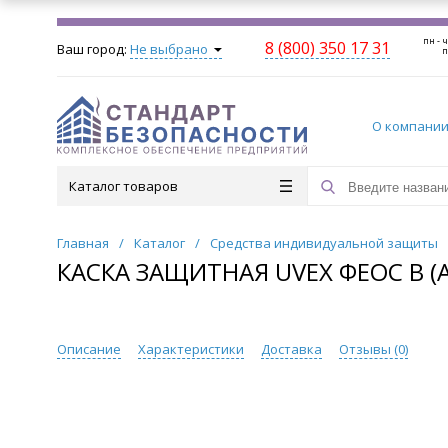
пн - ч
8 (800) 350 17 31
Ваш город:
Не выбрано
п
О компани
Каталог товаров
Главная
/
Каталог
/
Средства индивидуальной защиты
КАСКА ЗАЩИТНАЯ UVEX ФЕОС B (А
Описание
Характеристики
Доставка
Отзывы (
0
)