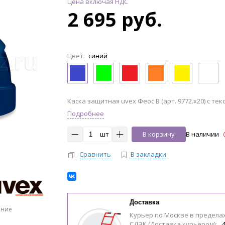
Цена включая НДС
2 695 руб.
Цвет:
синий
Каска защитная uvex Феос B (арт. 9772.x20) с те
Подробнее
шт
В корзину
В наличии
Сравнить
В закладки
Доставка
ение
Курьер по Москве в предела
СДЭК (Доставка курьером):
4