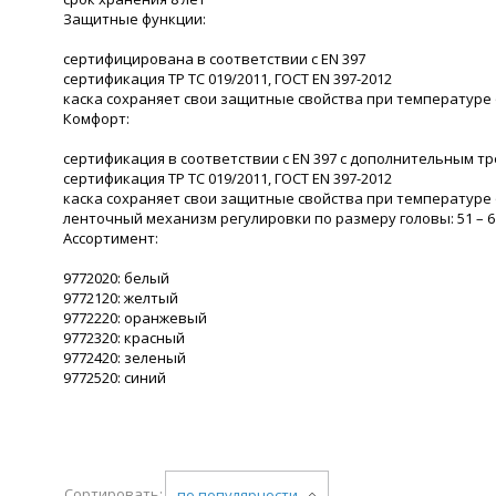
Защитные функции:
сертифицирована в соответствии с EN 397
сертификация ТР ТС 019/2011, ГОСТ EN 397-2012
каска сохраняет свои защитные свойства при температуре о
Комфорт:
сертификация в соответствии с EN 397 с дополнительным т
сертификация ТР ТС 019/2011, ГОСТ EN 397-2012
каска сохраняет свои защитные свойства при температуре о
ленточный механизм регулировки по размеру головы: 51 – 6
Ассортимент:
9772020: белый
9772120: желтый
9772220: оранжевый
9772320: красный
9772420: зеленый
9772520: синий
Сортировать:
по популярности