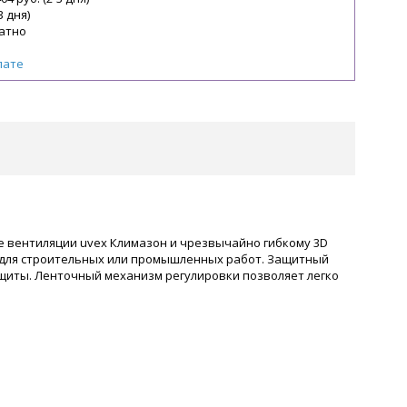
3 дня)
атно
лате
 вентиляции uvex Климазон и чрезвычайно гибкому 3D
ю для строительных или промышленных работ. Защитный
ащиты. Ленточный механизм регулировки позволяет легко