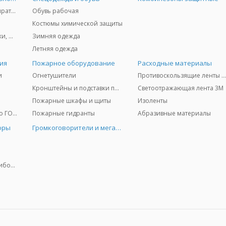
Защита дыхания - респираторы, противогазы, фильтры, дозиметры
Обувь рабочая
Костюмы химической защиты
Защита глаз и лица - очки, щитки
Зимняя одежда
Летняя одежда
ия
Пожарное оборудование
Расходные материалы
и
Огнетушители
Противоскользящие ленты 3
Кронштейны и подставки под огнетушители
Светоотражающая лента 3M
Пожарные шкафы и щиты
Изоленты
Медицинское имущество ГО и ЧС
Пожарные гидранты
Абразивные материалы
оры
Громкоговорители и мегафоны
Колориметрические приборы