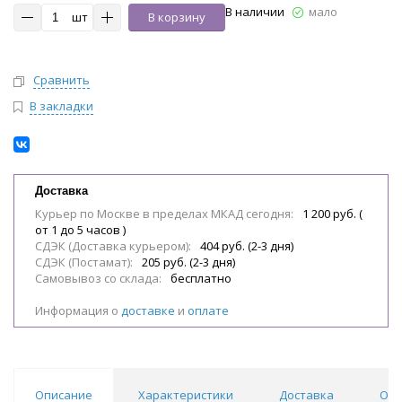
В наличии
мало
шт
В корзину
Сравнить
В закладки
Доставка
Курьер по Москве в пределах МКАД сегодня:
1 200 руб. (
от 1 до 5 часов )
СДЭК (Доставка курьером):
404 руб. (2-3 дня)
СДЭК (Постамат):
205 руб. (2-3 дня)
Самовывоз со склада:
бесплатно
Информация о
доставке
и
оплате
Описание
Характеристики
Доставка
Отз