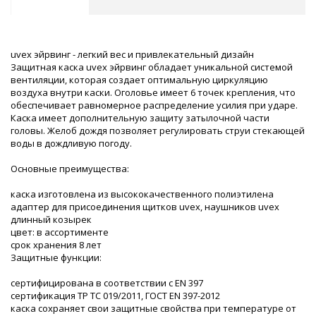
uvex эйрвинг - легкий вес и привлекательный дизайн
Защитная каска uvex эйрвинг обладает уникальной системой
вентиляции, которая создает оптимальную циркуляцию
воздуха внутри каски. Оголовье имеет 6 точек крепления, что
обеспечивает равномерное распределение усилия при ударе.
Каска имеет дополнительную защиту затылочной части
головы. Желоб дождя позволяет регулировать струи стекающей
воды в дождливую погоду.
Основные преимущества:
каска изготовлена из высококачественного полиэтилена
адаптер для присоединения щитков uvex, наушников uvex
длинный козырек
цвет: в ассортименте
срок хранения 8 лет
Защитные функции:
сертифицирована в соответствии с EN 397
сертификация ТР ТС 019/2011, ГОСТ EN 397-2012
каска сохраняет свои защитные свойства при температуре от