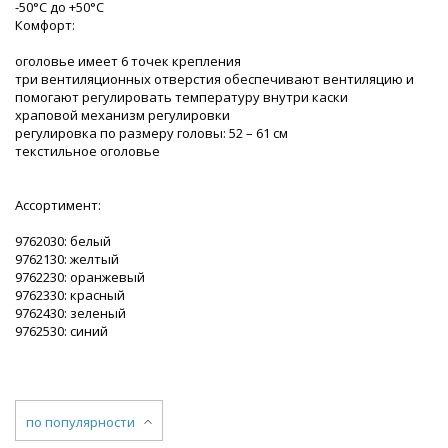
-50°С до +50°С
Комфорт:
оголовье имеет 6 точек крепления
три вентиляционных отверстия обеспечивают вентиляцию и
помогают регулировать температуру внутри каски
храповой механизм регулировки
регулировка по размеру головы: 52 – 61 см
текстильное оголовье
Ассортимент:
9762030: белый
9762130: желтый
9762230: оранжевый
9762330: красный
9762430: зеленый
9762530: синий
по популярности