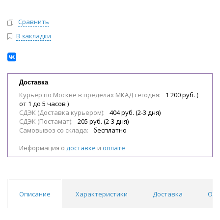
Сравнить
В закладки
Доставка
Курьер по Москве в пределах МКАД сегодня:
1 200 руб. (
от 1 до 5 часов )
СДЭК (Доставка курьером):
404 руб. (2-3 дня)
СДЭК (Постамат):
205 руб. (2-3 дня)
Самовывоз со склада:
бесплатно
Информация о
доставке
и
оплате
Описание
Характеристики
Доставка
Отз