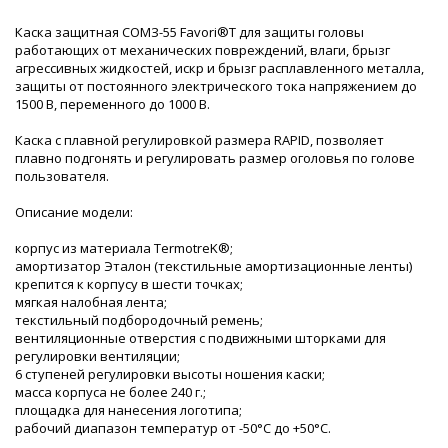
Каска защитная СОМЗ-55 Favori®T для защиты головы
работающих от механических повреждений, влаги, брызг
агрессивных жидкостей, искр и брызг расплавленного металла,
защиты от постоянного электрического тока напряжением до
1500 В, переменного до 1000 В.
Каска с плавной регулировкой размера RAPID, позволяет
плавно подгонять и регулировать размер оголовья по голове
пользователя.
Описание модели:
корпус из материала TermotreK®;
амортизатор Эталон (текстильные амортизационные ленты)
крепится к корпусу в шести точках;
мягкая налобная лента;
текстильный подбородочный ремень;
вентиляционные отверстия с подвижными шторками для
регулировки вентиляции;
6 ступеней регулировки высоты ношения каски;
масса корпуса не более 240 г.;
площадка для нанесения логотипа;
рабочий диапазон температур от -50°С до +50°С.