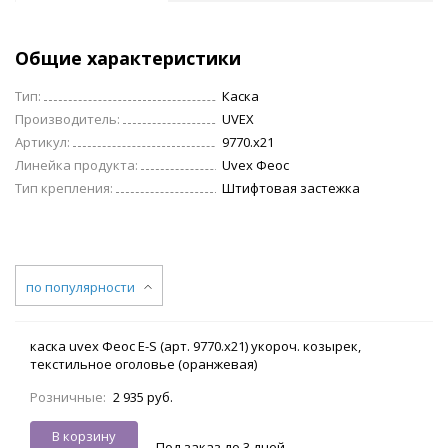
Общие характеристики
Тип:
Каска
Производитель:
UVEX
Артикул:
9770.x21
Линейка продукта:
Uvex Феос
Тип крепления:
Штифтовая застежка
по популярности
каска uvex Феос E-S (арт. 9770.х21) укороч. козырек,
текстильное оголовье (оранжевая)
Розничные:
2 935 руб.
В корзину
Под заказ до 3 дней