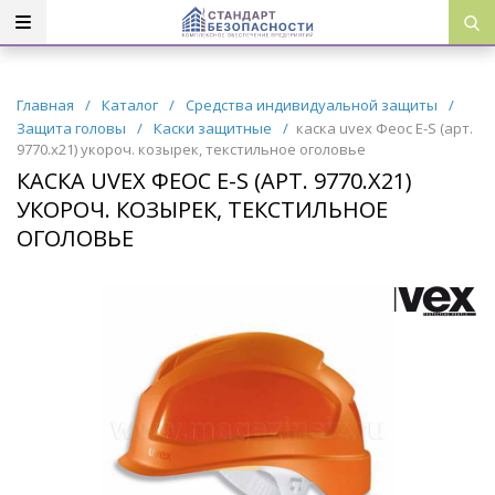
Главная
/
Каталог
/
Средства индивидуальной защиты
/
Защита головы
/
Каски защитные
/
каска uvex Феос E-S (арт.
9770.х21) укороч. козырек, текстильное оголовье
КАСКА UVEX ФЕОС E-S (АРТ. 9770.Х21)
УКОРОЧ. КОЗЫРЕК, ТЕКСТИЛЬНОЕ
ОГОЛОВЬЕ