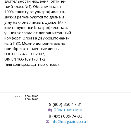
длительности ношения (оптиче-
ский класс №1). Обеспечивают
100% защиту от ультрафиолета.
Дужки регулируются по длине и
углу наклона линзы к дужке. Мяг-
кие подушечки Кватрофлекс на за-
ушниках создают дополнительный
комфорт. Оправа двухкомпонент-
ный ПВХ. Можно дополнительно
приобретать сменные линзы.
ГОСТ P 12.4.230.1-2007,
DIN EN 166-169,170, 172
(для солнцезащитных очков).
пн - чт: 9.00 - 18.00
пт: 9.00 - 16.00
8 (800) 350 17 31
Обратная связь
8 (495) 005-74-93
info@magazinsiz.ru