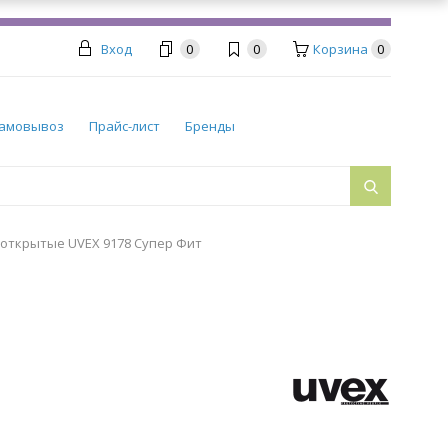
Вход
0
0
Корзина
0
амовывоз
Прайс-лист
Бренды
 открытые UVEX 9178 Супер Фит