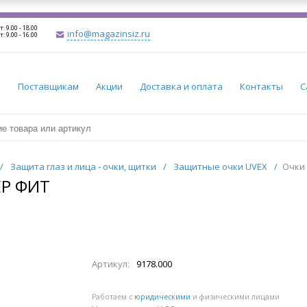
т: 9.00 - 18.00
info@magazinsiz.ru
т: 9.00 - 16.00
и
Поставщикам
Акции
Доставка и оплата
Контакты
С
/
Защита глаз и лица - очки, щитки
/
Защитные очки UVEX
/
Очки
ЕР ФИТ
Артикул:
9178.000
Работаем с
юридическими
и физическими лицами