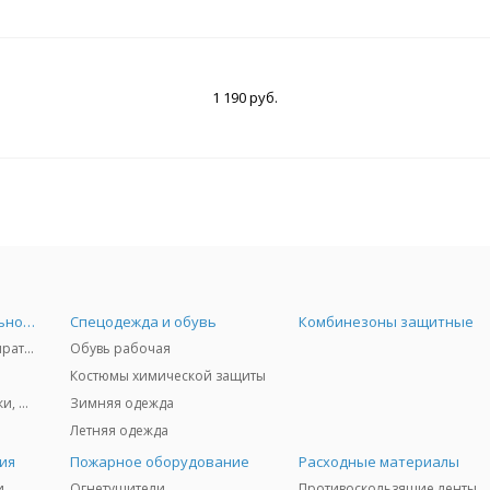
1 190 руб.
Средства индивидуальной защиты
Спецодежда и обувь
Комбинезоны защитные
Защита дыхания - респираторы, противогазы, фильтры, дозиметры
Обувь рабочая
Костюмы химической защиты
Защита глаз и лица - очки, щитки
Зимняя одежда
Летняя одежда
ия
Пожарное оборудование
Расходные материалы
и
Огнетушители
Противоскользящие ленты 3