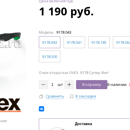
Цена включая НДС
1 190 руб.
Модель:
9178.043
9178.043
9178.041
9178.185
9178.06
9178.500
Очки открытые UVEX 9178 Супер Фит
шт
В корзину
В наличии
Сравнить
В закладки
ение
Доставка