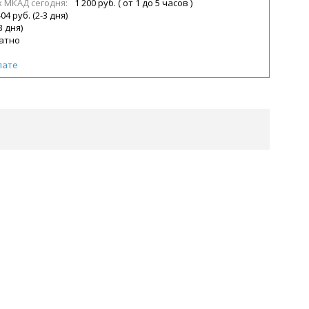
х МКАД сегодня:
1 200 руб. ( от 1 до 5 часов )
04 руб. (2-3 дня)
3 дня)
атно
лате