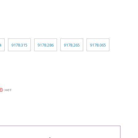
4
9178.315
9178.286
9178.265
9178.065
нет