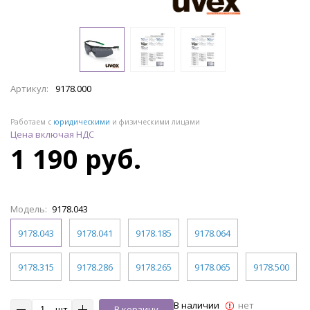
Артикул:
9178.000
Работаем с
юридическими
и физическими лицами
Цена включая НДС
1 190 руб.
Модель:
9178.043
9178.043
9178.041
9178.185
9178.064
9178.315
9178.286
9178.265
9178.065
9178.500
В наличии
нет
шт
В корзину