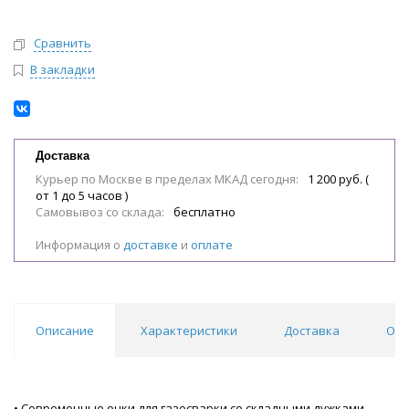
Сравнить
В закладки
Доставка
Курьер по Москве в пределах МКАД сегодня:
1 200 руб. (
от 1 до 5 часов )
Самовывоз со склада:
бесплатно
Информация о
доставке
и
оплате
Описание
Характеристики
Доставка
Отз
• Современные очки для газосварки со складными дужками