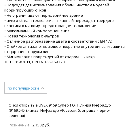
• Подходят для использования с большинством моделей
корригирующих очков
• Не ограничивают периферийное зрение
• uvex x-stream технология – плавный переход от твердого
пластика к мягкому - предотвращает скольжение
• Максимальный комфорт ношения
• Новая технология фильтров
• Отличное распознавание цвета в соответствии с EN 172
• Стойкое антизапотевающее покрытие внутри линзы и защита
от царапин снаружи линзы
• Минимизация повреждений от сварочных искр
ТР ТС 019/2011, DIN EN 166-169,170.
по популярности
Очки открытые UVEX 9169 Супер f ОТГ, линза Инфрадур
(9169.545 3линза: Инфрадур AF, серая, 5; оправа: черно-
зеленая)
Розничные:
2 150 руб.