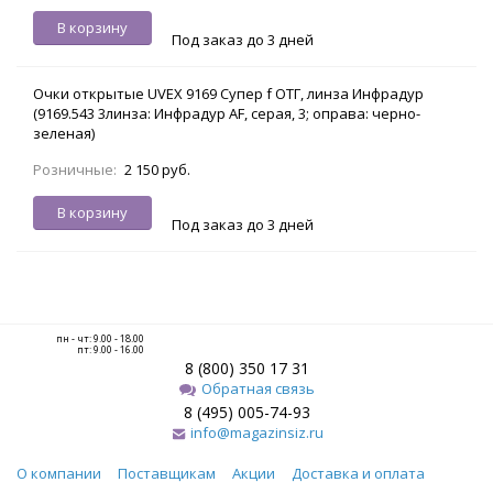
В корзину
Под заказ до 3 дней
Очки открытые UVEX 9169 Супер f ОТГ, линза Инфрадур
(9169.543 3линза: Инфрадур AF, серая, 3; оправа: черно-
зеленая)
Розничные:
2 150 руб.
В корзину
Под заказ до 3 дней
пн - чт: 9.00 - 18.00
пт: 9.00 - 16.00
8 (800) 350 17 31
Обратная связь
8 (495) 005-74-93
info@magazinsiz.ru
О компании
Поставщикам
Акции
Доставка и оплата