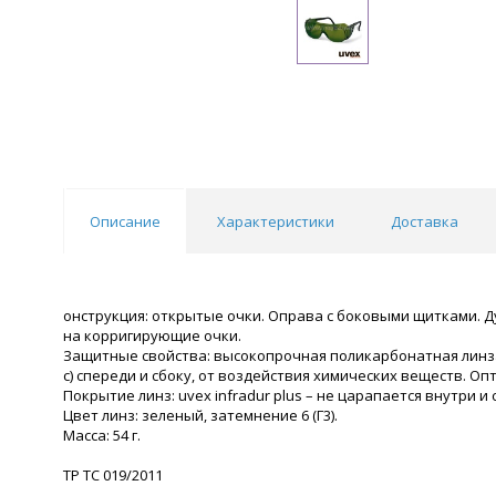
Описание
Характеристики
Доставка
онструкция: открытые очки. Оправа с боковыми щитками. 
на корригирующие очки.
Защитные свойства: высокопрочная поликарбонатная линза 
с) спереди и сбоку, от воздействия химических веществ. Опт
Покрытие линз: uvex infradur plus – не царапается внутри и
Цвет линз: зеленый, затемнение 6 (Г3).
Масса: 54 г.
ТР ТС 019/2011