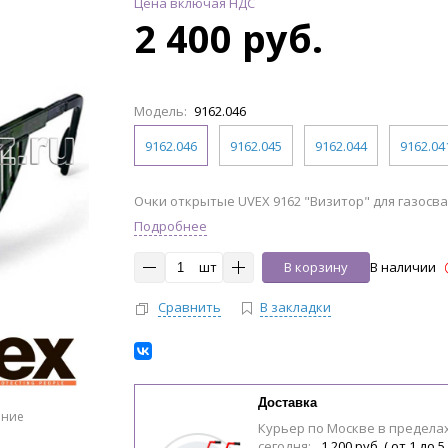
Цена включая НДС
2 400 руб.
Модель:
9162.046
9162.046
9162.045
9162.044
9162.04
Очки открытые UVEX 9162 "Визитор" для газосв
Подробнее
шт
В корзину
В наличии
Сравнить
В закладки
Доставка
ение
Курьер по Москве в предела
сегодня:
1 200 руб. ( от 1 до 5