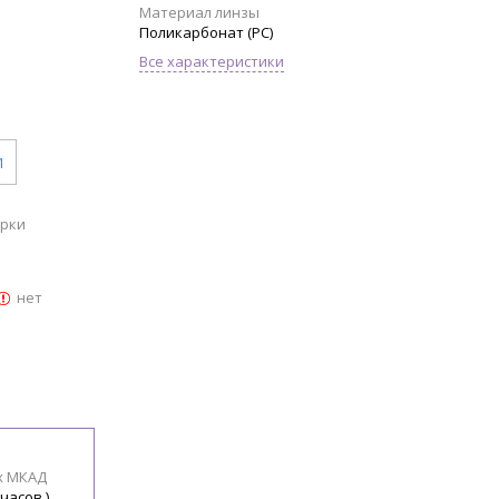
Материал линзы
Поликарбонат (PC)
Все характеристики
1
арки
нет
х МКАД
 часов )