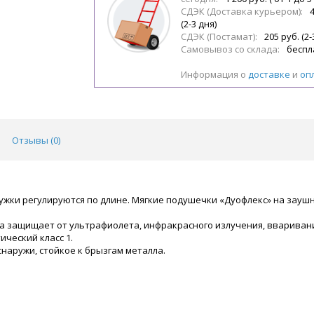
СДЭК (Доставка курьером):
(2-3 дня)
СДЭК (Постамат):
205 руб. (2-
Самовывоз со склада:
беспл
Информация о
доставке
и
оп
Отзывы (
0
)
Дужки регулируются по длине. Мягкие подушечки «Дуофлекс» на зау
защищает от ультрафиолета, инфракрасного излучения, вваривания 
ический класс 1.
 снаружи, стойкое к брызгам металла.