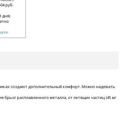
404 руб.
3 дня)
атно
лате
шниках создают дополнительный комфорт. Можно надевать
брызг расплавленного металла, от летящих частиц (45 м/