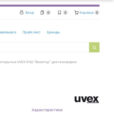
Вход
0
0
Корзина
0
амовывоз
Прайс-лист
Бренды
открытые UVEX 9162 "Визитор" для газосварки
Характеристики