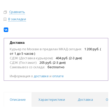
Сравнить
В закладки
Доставка
Курьер по Москве в пределах МКАД сегодня:
1 200 руб. (
от 1 до 5 часов )
СДЭК (Доставка курьером):
404 руб. (2-3 дня)
СДЭК (Постамат):
205 руб. (2-3 дня)
Самовывоз со склада:
бесплатно
Информация о
доставке
и
оплате
Описание
Характеристики
Доставка
Отз