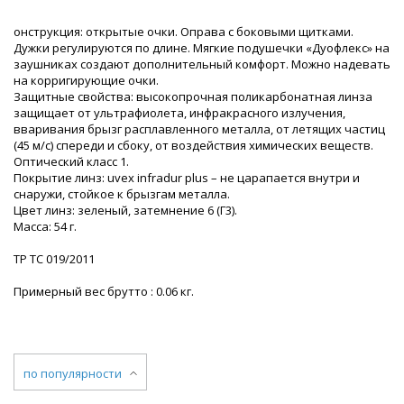
онструкция: открытые очки. Оправа с боковыми щитками.
Дужки регулируются по длине. Мягкие подушечки «Дуофлекс» на
заушниках создают дополнительный комфорт. Можно надевать
на корригирующие очки.
Защитные свойства: высокопрочная поликарбонатная линза
защищает от ультрафиолета, инфракрасного излучения,
вваривания брызг расплавленного металла, от летящих частиц
(45 м/с) спереди и сбоку, от воздействия химических веществ.
Оптический класс 1.
Покрытие линз: uvex infradur plus – не царапается внутри и
снаружи, стойкое к брызгам металла.
Цвет линз: зеленый, затемнение 6 (Г3).
Масса: 54 г.
ТР ТС 019/2011
Примерный вес брутто : 0.06 кг.
по популярности