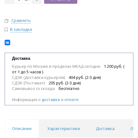
Сравнить
В закладки
Доставка
Курьер по Москве в пределах МКАД сегодня:
1 200 руб. (
от 1 до 5 часов )
СДЭК (Доставка курьером):
404 руб. (2-3 дня)
СДЭК (Постамат):
205 руб. (2-3 дня)
Самовывоз со склада:
бесплатно
Информация о
доставке
и
оплате
Описание
Характеристики
Доставка
Отз