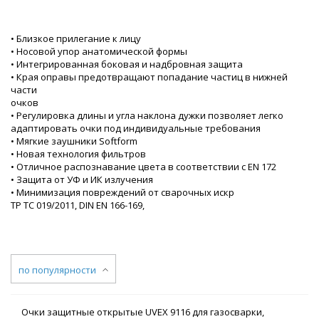
• Близкое прилегание к лицу
• Носовой упор анатомической формы
• Интегрированная боковая и надбровная защита
• Края оправы предотвращают попадание частиц в нижней
части
очков
• Регулировка длины и угла наклона дужки позволяет легко
адаптировать очки под индивидуальные требования
• Мягкие заушники Softform
• Новая технология фильтров
• Отличное распознавание цвета в соответствии с EN 172
• Защита от УФ и ИК излучения
• Минимизация повреждений от сварочных искр
ТР ТС 019/2011, DIN EN 166-169,
по популярности
Очки защитные открытые UVEX 9116 для газосварки,