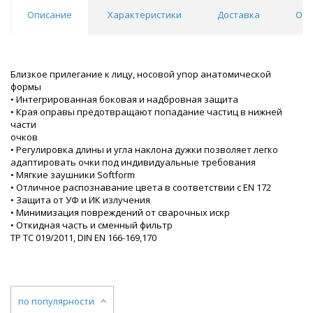
Описание
Характеристики
Доставка
Отз
Близкое прилегание к лицу, носовой упор анатомической
формы
• Интегрированная боковая и надбровная защита
• Края оправы предотвращают попадание частиц в нижней
части
очков
• Регулировка длины и угла наклона дужки позволяет легко
адаптировать очки под индивидуальные требования
• Мягкие заушники Softform
• Отличное распознавание цвета в соответствии с EN 172
• Защита от УФ и ИК излучения
• Минимизация повреждений от сварочных искр
• Откидная часть и сменный фильтр
ТР ТС 019/2011, DIN EN 166-169,170
по популярности