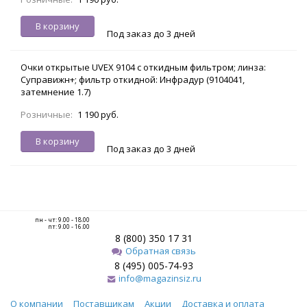
В корзину
Под заказ до 3 дней
Очки открытые UVEX 9104 с откидным фильтром; линза:
Суправижн+; фильтр откидной: Инфрадур (9104041,
затемнение 1.7)
Розничные:
1 190 руб.
В корзину
Под заказ до 3 дней
пн - чт: 9.00 - 18.00
пт: 9.00 - 16.00
8 (800) 350 17 31
Обратная связь
8 (495) 005-74-93
info@magazinsiz.ru
О компании
Поставщикам
Акции
Доставка и оплата