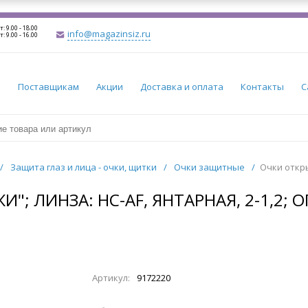
т: 9.00 - 18.00
info@magazinsiz.ru
т: 9.00 - 16.00
и
Поставщикам
Акции
Доставка и оплата
Контакты
С
/
Защита глаз и лица - очки, щитки
/
Очки защитные
/
Очки откры
; ЛИНЗА: HC-AF, ЯНТАРНАЯ, 2-1,2; О
Артикул:
9172220