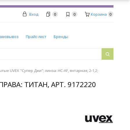
Вход
0
0
Корзина
0
амовывоз
Прайс-лист
Бренды
тые UVEX "Супер Джи"; линза: HC-AF, янтарная, 2-1,2;
ПРАВА: ТИТАН, АРТ. 9172220