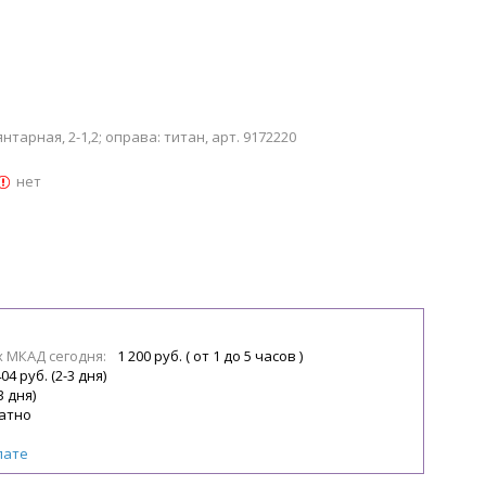
тарная, 2-1,2; оправа: титан, арт. 9172220
нет
х МКАД сегодня:
1 200 руб. ( от 1 до 5 часов )
04 руб. (2-3 дня)
3 дня)
атно
лате