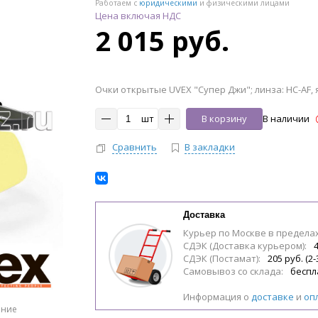
Работаем с
юридическими
и физическими лицами
Цена включая НДС
2 015 руб.
Очки открытые UVEX "Супер Джи"; линза: HC-AF, ян
шт
В корзину
В наличии
Сравнить
В закладки
Доставка
Курьер по Москве в предела
СДЭК (Доставка курьером):
4
СДЭК (Постамат):
205 руб. (2-
Самовывоз со склада:
беспл
Информация о
доставке
и
оп
ение