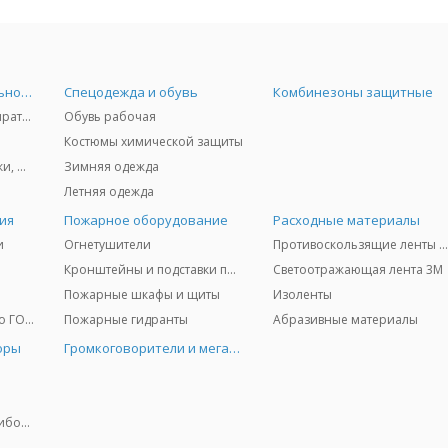
Средства индивидуальной защиты
Спецодежда и обувь
Комбинезоны защитные
Защита дыхания - респираторы, противогазы, фильтры, дозиметры
Обувь рабочая
Костюмы химической защиты
Защита глаз и лица - очки, щитки
Зимняя одежда
Летняя одежда
ия
Пожарное оборудование
Расходные материалы
и
Огнетушители
Противоскользящие ленты 3
Кронштейны и подставки под огнетушители
Светоотражающая лента 3M
Пожарные шкафы и щиты
Изоленты
Медицинское имущество ГО и ЧС
Пожарные гидранты
Абразивные материалы
оры
Громкоговорители и мегафоны
Колориметрические приборы