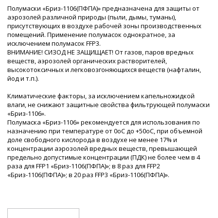
Полумаски «Бриз-1106(ПФПА)» предназначена для защиты от
аэрозолей различной природы (пыли, дымы, туманы),
присутствующих в воздухе рабочей зоны производственных
помещений. Применение полумасок однократное, за
исключением полумасок FFP3.
ВНИМАНИЕ! СИЗОД НЕ ЗАЩИЩАЕТ! От газов, паров вредных
веществ, аэрозолей органических растворителей,
высокотоксичных и легковозгоняющихся веществ (нафталин,
йод и т.п.).
Климатические факторы, за исключением капельножидкой
влаги, не снижают защитные свойства фильтрующей полумаски
«Бриз-1106».
Полумаска «Бриз-1106» рекомендуется для использования по
назначению при температуре от 0оС до +50оС, при объемной
доле свободного кислорода в воздухе не менее 17% и
концентрации аэрозолей вредных веществ, превышающей
предельно допустимые концентрации (ПДК) не более чем в 4
раза для FFP1 «Бриз-1106(ПФПА)»; в 8 раз для FFP2
«Бриз-1106(ПФПА)»; в 20 раз FFP3 «Бриз-1106(ПФПА)».