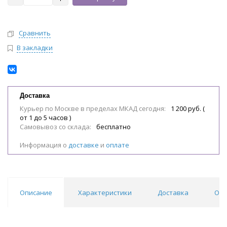
Сравнить
В закладки
Доставка
Курьер по Москве в пределах МКАД сегодня:
1 200 руб. (
от 1 до 5 часов )
Самовывоз со склада:
бесплатно
Информация о
доставке
и
оплате
Описание
Характеристики
Доставка
Обл