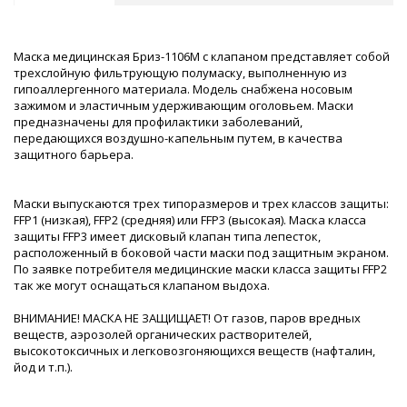
Маска медицинская Бриз-1106М с клапаном представляет собой
трехслойную фильтрующую полумаску, выполненную из
гипоаллергенного материала. Модель снабжена носовым
зажимом и эластичным удерживающим оголовьем. Маски
предназначены для профилактики заболеваний,
передающихся воздушно-капельным путем, в качества
защитного барьера.
Маски выпускаются трех типоразмеров и трех классов защиты:
FFP1 (низкая), FFP2 (средняя) или FFP3 (высокая). Маска класса
защиты FFP3 имеет дисковый клапан типа лепесток,
расположенный в боковой части маски под защитным экраном.
По заявке потребителя медицинские маски класса защиты FFP2
так же могут оснащаться клапаном выдоха.
ВНИМАНИЕ! МАСКА НЕ ЗАЩИЩАЕТ! От газов, паров вредных
веществ, аэрозолей органических растворителей,
высокотоксичных и легковозгоняющихся веществ (нафталин,
йод и т.п.).