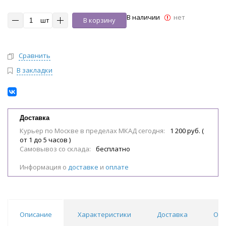
В наличии
нет
шт
В корзину
Сравнить
В закладки
Доставка
Курьер по Москве в пределах МКАД сегодня:
1 200 руб. (
от 1 до 5 часов )
Самовывоз со склада:
бесплатно
Информация о
доставке
и
оплате
Описание
Характеристики
Доставка
Отз