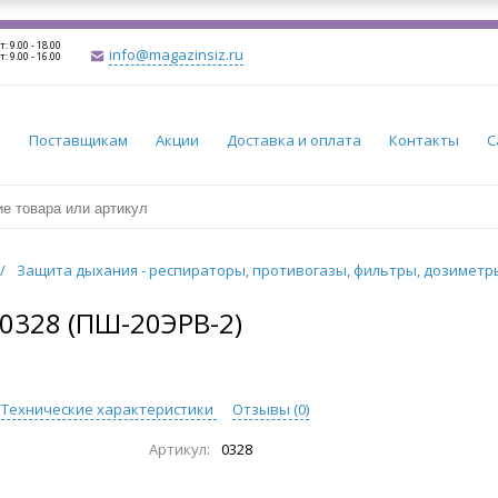
т: 9.00 - 18.00
info@magazinsiz.ru
т: 9.00 - 16.00
и
Поставщикам
Акции
Доставка и оплата
Контакты
С
/
Защита дыхания - респираторы, противогазы, фильтры, дозимет
328 (ПШ-20ЭРВ-2)
Технические характеристики
Отзывы (
0
)
Артикул:
0328