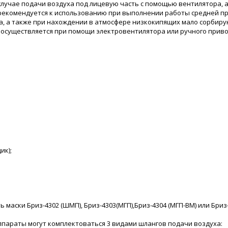
случае подачи воздуха под лицевую часть с помощью вентилятора, 
рекомендуется к использованию при выполнении работы средней про
, а также при нахождении в атмосфере низкокипящих мало сорбирую
нг осуществляется при помощи электровентилятора или ручного приво
ик);
 маски Бриз-4302 (ШМП), Бриз-4303(МГП),Бриз-4304 (МГП-ВМ) или Бриз
параты могут комплектоваться 3 видами шлангов подачи воздуха: