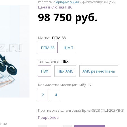
Работаем с
юридическими
и физическими лицами
Цена включая НДС
98 750 руб.
Маска:
ППМ-88
ППМ-88
ШМП
Тип шланга:
ПВХ
ПВХ
ПВХ АМС
АМС резиноткань
Количество масок (линий):
2
2
4
Противогаз шланговый Бриз-0328 (ПШ-20ЭРВ-2)
Подробнее
ение