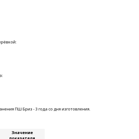
ерёвкой:
в:
ения ПШ Бриз - 3 года со дня изготовления.
Значение
показателя