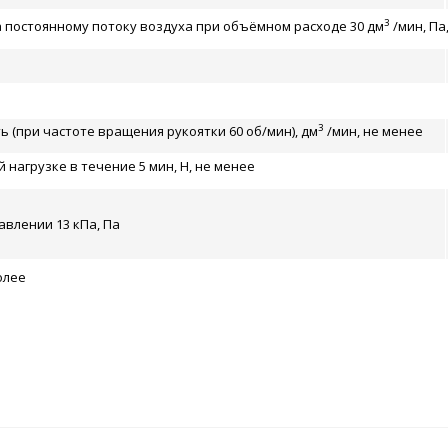
3
постоянному потоку воздуха при объёмном расходе 30 дм
/мин, Па,
3
 (при частоте вращения рукоятки 60 об/мин), дм
/мин, не менее
нагрузке в течение 5 мин, Н, не менее
влении 13 кПа, Па
олее