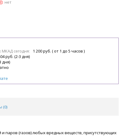
нет
х МКАД сегодня:
1 200 руб. ( от 1 до 5 часов )
04 руб. (2-3 дня)
3 дня)
атно
лате
 (
0
)
й и паров (газов) любых вредных веществ, присутствующих