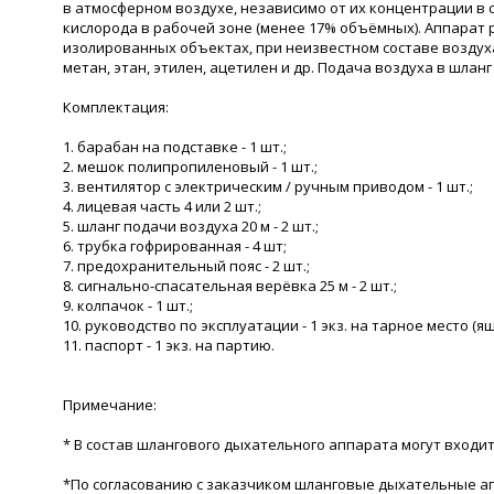
в атмосферном воздухе, независимо от их концентрации в 
кислорода в рабочей зоне (менее 17% объёмных). Аппарат 
изолированных объектах, при неизвестном составе воздуха
метан, этан, этилен, ацетилен и др. Подача воздуха в шла
Комплектация:
1. барабан на подставке - 1 шт.;
2. мешок полипропиленовый - 1 шт.;
3. вентилятор с электрическим / ручным приводом - 1 шт.;
4. лицевая часть 4 или 2 шт.;
5. шланг подачи воздуха 20 м - 2 шт.;
6. трубка гофрированная - 4 шт;
7. предохранительный пояс - 2 шт.;
8. сигнально-спасательная верёвка 25 м - 2 шт.;
9. колпачок - 1 шт.;
10. руководство по эксплуатации - 1 экз. на тарное место (ящ
11. паспорт - 1 экз. на партию.
Примечание:
* В состав шлангового дыхательного аппарата могут входить
*По согласованию с заказчиком шланговые дыхательные ап