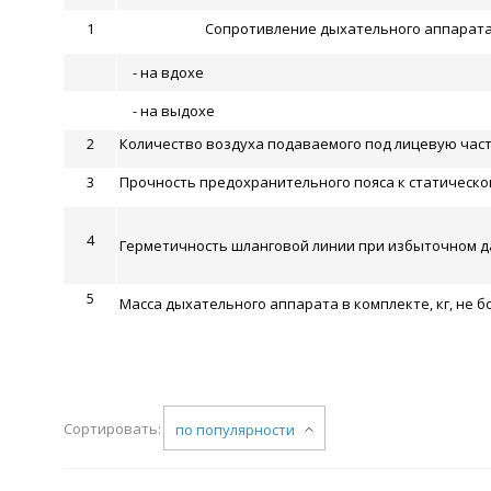
1
Сопротивление дыхательного аппарата 
- на вдохе
- на выдохе
2
Количество воздуха подаваемого под лицевую часть
3
Прочность предохранительного пояса к статической 
4
Герметичность шланговой линии при избыточном да
5
Масса дыхательного аппарата в комплекте, кг, не б
Сортировать:
по популярности