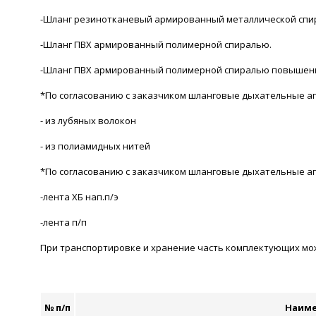
-Шланг резинотканевый армированный металлической спи
-Шланг ПВХ армированный полимерной спиралью.
-Шланг ПВХ армированный полимерной спиралью повышенн
*По согласованию с заказчиком шланговые дыхательные ап
- из лубяных волокон
- из полиамидных нитей
*По согласованию с заказчиком шланговые дыхательные а
-лента ХБ нап.п/э
-лента п/п
При транспортировке и хранение часть комплектующих може
№ п/п
Наиме