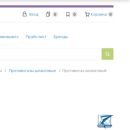
Вход
0
0
Корзина
0
амовывоз
Прайс-лист
Бренды
ры
/
Противогазы шланговые
/
Противогаз шланговый