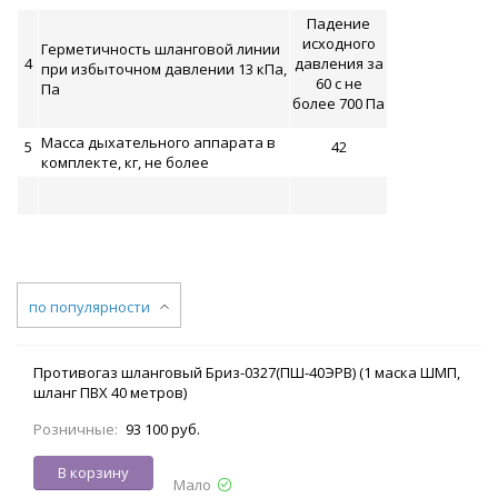
Падение
исходного
Герметичность шланговой линии
4
давления за
при избыточном давлении 13 кПа,
60 с не
Па
более 700 Па
Масса дыхательного аппарата в
5
42
комплекте, кг, не более
по популярности
Противогаз шланговый Бриз-0327(ПШ-40ЭРВ) (1 маска ШМП,
шланг ПВХ 40 метров)
Розничные:
93 100 руб.
В корзину
Мало