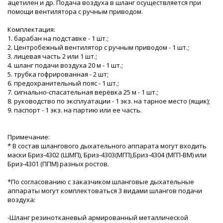
ацетилен и др. Подача воздуха в шланг осуществляется при
помощи вентилятора с ручным приводом.
Комплектация:
1. барабан на подставке - 1 шт.;
2. Центробежный вентилятор с ручным приводом - 1 шт.;
3. лицевая часть 2 или 1 шт.;
4. шланг подачи воздуха 20 м - 1 шт.;
5. трубка гофрированная - 2 шт;
6. предохранительный пояс - 1 шт.;
7. сигнально-спасательная верёвка 25 м - 1 шт.;
8. руководство по эксплуатации - 1 экз. на тарное место (ящик);
9. паспорт - 1 экз. на партию или ее часть.
Примечание:
* В состав шлангового дыхательного аппарата могут входить
маски Бриз-4302 (ШМП), Бриз-4303(МГП),Бриз-4304 (МГП-ВМ) или
Бриз-4301 (ППМ) разных ростов.
*По согласованию с заказчиком шланговые дыхательные
аппараты могут комплектоваться 3 видами шлангов подачи
воздуха:
-Шланг резинотканевый армированный металлической