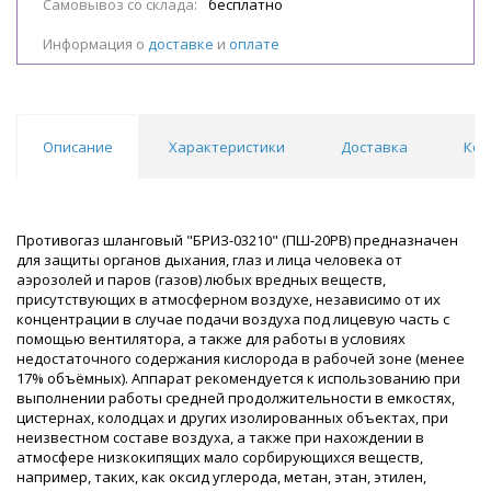
Самовывоз со склада:
бесплатно
Информация о
доставке
и
оплате
Описание
Характеристики
Доставка
Ком
Противогаз шланговый "БРИЗ-03210" (ПШ-20РВ) предназначен
для защиты органов дыхания, глаз и лица человека от
аэрозолей и паров (газов) любых вредных веществ,
присутствующих в атмосферном воздухе, независимо от их
концентрации в случае подачи воздуха под лицевую часть с
помощью вентилятора, а также для работы в условиях
недостаточного содержания кислорода в рабочей зоне (менее
17% объёмных). Аппарат рекомендуется к использованию при
выполнении работы средней продолжительности в емкостях,
цистернах, колодцах и других изолированных объектах, при
неизвестном составе воздуха, а также при нахождении в
атмосфере низкокипящих мало сорбирующихся веществ,
например, таких, как оксид углерода, метан, этан, этилен,