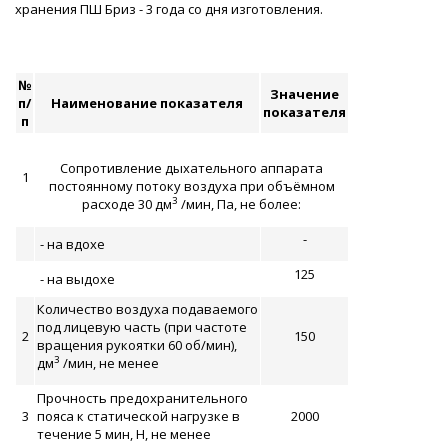
хранения ПШ Бриз - 3 года со дня изготовления.
№
Значение
п/
Наименование показателя
показателя
п
Сопротивление дыхательного аппарата
1
постоянному потоку воздуха при объёмном
3
расходе 30 дм
/мин, Па, не более:
-
- на вдохе
125
- на выдохе
Количество воздуха подаваемого
под лицевую часть (при частоте
2
150
вращения рукоятки 60 об/мин),
3
дм
/мин, не менее
Прочность предохранительного
3
пояса к статической нагрузке в
2000
течение 5 мин, Н, не менее