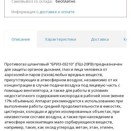
Самовывоз со склада:
бесплатно
Информация о
доставке
и
оплате
Описание
Характеристики
Доставка
Ком
Противогаз шланговый "БРИЗ-03210" (ПШ-20РВ) предназначен
для защиты органов дыхания, глаз и лица человека от
аэрозолей и паров (газов) любых вредных веществ,
присутствующих в атмосферном воздухе, независимо от их
концентрации в случае подачи воздуха под лицевую часть с
помощью вентилятора, а также для работы в условиях
недостаточного содержания кислорода в рабочей зоне (менее
17% объёмных). Аппарат рекомендуется к использованию при
выполнении работы средней продолжительности в емкостях,
цистернах, колодцах и других изолированных объектах, при
неизвестном составе воздуха, а также при нахождении в
атмосфере низкокипящих мало сорбирующихся веществ,
например, таких, как оксид углерода, метан, этан, этилен,