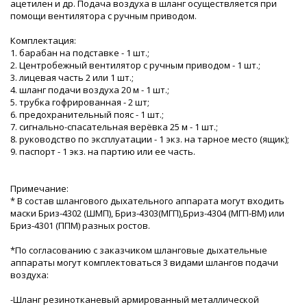
ацетилен и др. Подача воздуха в шланг осуществляется при
помощи вентилятора с ручным приводом.
Комплектация:
1. барабан на подставке - 1 шт.;
2. Центробежный вентилятор с ручным приводом - 1 шт.;
3. лицевая часть 2 или 1 шт.;
4. шланг подачи воздуха 20 м - 1 шт.;
5. трубка гофрированная - 2 шт;
6. предохранительный пояс - 1 шт.;
7. сигнально-спасательная верёвка 25 м - 1 шт.;
8. руководство по эксплуатации - 1 экз. на тарное место (ящик);
9. паспорт - 1 экз. на партию или ее часть.
Примечание:
* В состав шлангового дыхательного аппарата могут входить
маски Бриз-4302 (ШМП), Бриз-4303(МГП),Бриз-4304 (МГП-ВМ) или
Бриз-4301 (ППМ) разных ростов.
*По согласованию с заказчиком шланговые дыхательные
аппараты могут комплектоваться 3 видами шлангов подачи
воздуха:
-Шланг резинотканевый армированный металлической