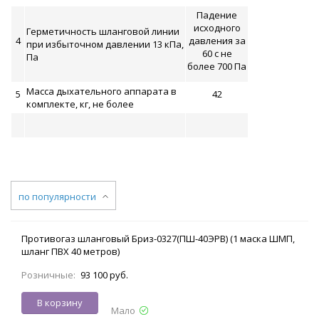
Падение
исходного
Герметичность шланговой линии
4
давления за
при избыточном давлении 13 кПа,
60 с не
Па
более 700 Па
Масса дыхательного аппарата в
5
42
комплекте, кг, не более
по популярности
Противогаз шланговый Бриз-0327(ПШ-40ЭРВ) (1 маска ШМП,
шланг ПВХ 40 метров)
Розничные:
93 100 руб.
В корзину
Мало