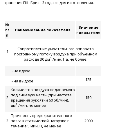
хранения ПШ Бриз - 3 года со дня изготовления.
№
Значение
п/
Наименование показателя
показателя
п
Сопротивление дыхательного аппарата
1
постоянному потоку воздуха при объёмном
3
расходе 30 дм
/мин, Па, не более:
-
- на вдохе
125
- на выдохе
Количество воздуха подаваемого
под лицевую часть (при частоте
2
150
вращения рукоятки 60 об/мин),
3
дм
/мин, не менее
Прочность предохранительного
3
пояса к статической нагрузке в
2000
течение 5 мин, Н, не менее