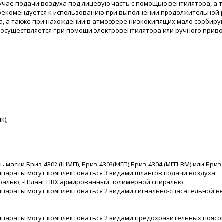
учае подачи воздуха под лицевую часть с помощью вентилятора, а 
рекомендуется к использованию при выполнении продолжительной ра
, а также при нахождении в атмосфере низкокипящих мало сорбирую
нг осуществляется при помощи электровентилятора или ручного приво
к);
 маски Бриз-4302 (ШМП), Бриз-4303(МГП),Бриз-4304 (МГП-ВМ) или Бриз
параты могут комплектоваться 3 видами шлангов подачи воздуха:
ралью; -Шланг ПВХ армированный полимерной спиралью.
параты могут комплектоваться 2 видами сигнально-спасательной в
ппараты могут комплектоваться 2 видами предохранительных поясо