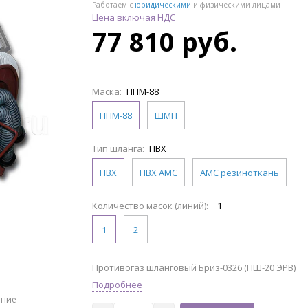
Работаем с
юридическими
и физическими лицами
Цена включая НДС
77 810 руб.
Маска:
ППМ-88
ППМ-88
ШМП
Тип шланга:
ПВХ
ПВХ
ПВХ АМС
АМС резиноткань
Количество масок (линий):
1
1
2
Противогаз шланговый Бриз-0326 (ПШ-20 ЭРВ)
Подробнее
ение