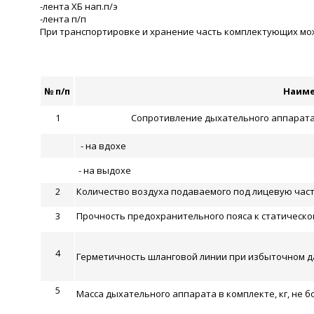
-лента ХБ нап.п/э
-лента п/п
При транспортировке и хранение часть комплектующих може
№ п/п
Наиме
1
Сопротивление дыхательного аппарата 
- на вдохе
- на выдохе
2
Количество воздуха подаваемого под лицевую часть
3
Прочность предохранительного пояса к статической 
4
Герметичность шланговой линии при избыточном да
5
Масса дыхательного аппарата в комплекте, кг, не б