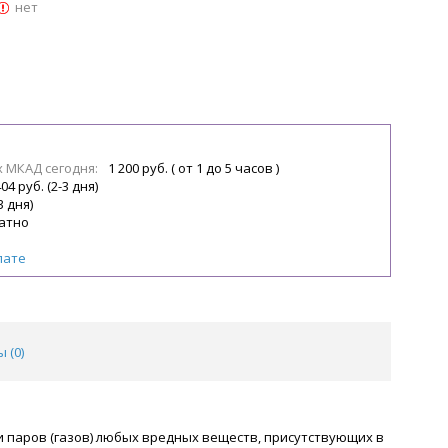
нет
х МКАД сегодня:
1 200 руб. ( от 1 до 5 часов )
04 руб. (2-3 дня)
3 дня)
атно
лате
 (
0
)
и паров (газов) любых вредных веществ, присутствующих в