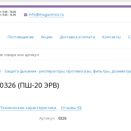
т: 9.00 - 18.00
info@magazinsiz.ru
т: 9.00 - 16.00
и
Поставщикам
Акции
Доставка и оплата
Контакты
С
/
Защита дыхания - респираторы, противогазы, фильтры, дозимет
326 (ПШ-20 ЭРВ)
Технические характеристики
Отзывы (
0
)
Артикул:
0326