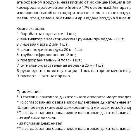
атмосферном воздухе, независимо от их концентрации в сл
кислорода в рабочей зоне (менее 17% объёмных). Аппарат 
изолированных объектах, при неизвестном составе воздуха
метан, этан, этилен, ацетилен и др. Подача воздуха в шла
Комплектация:
1. барабан на подставке - 1 шт.;
2. вентилятор с электрическим / ручным приводом - 1 шт.;
3. лицевая часть 2 или 1 шт.;
4. шланг подачи воздуха 20 м - 1 шт.;
5. трубка гофрированная - 2 шт;
6. предохранительный пояс - 1 шт.;
7. сигнально-спасательная верёвка 25 м - 1 шт.;
8. руководство по эксплуатации - 1 экз. на тарное место (ящи
9. паспорт - 1 экз. на партию.
Примечание:
* В состав шлангового дыхательного аппарата могут входить
*По согласованию с заказчиком шланговые дыхательные ап
-Шланг резинотканевый армированный металлической спи
*По согласованию с заказчиком шланговые дыхательные ап
- из лубяных волокон
- из полиамидных нитей
*По согласованию с заказчиком шланговые дыхательные а