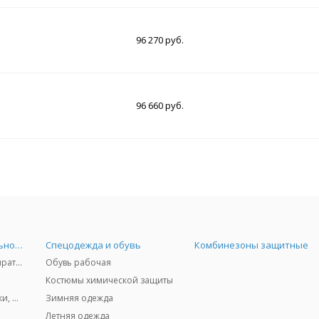
96 270 руб.
96 660 руб.
Средства индивидуальной защиты
Спецодежда и обувь
Комбинезоны защитные
Защита дыхания - респираторы, противогазы, фильтры, дозиметры
Обувь рабочая
Костюмы химической защиты
Защита глаз и лица - очки, щитки
Зимняя одежда
Летняя одежда