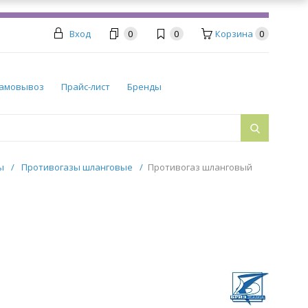
Вход
0
0
Корзина
0
амовывоз
Прайс-лист
Бренды
ры
/
Противогазы шланговые
/
Противогаз шланговый