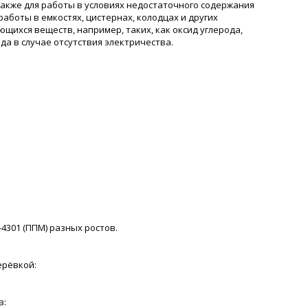
также для работы в условиях недостаточного содержания
боты в емкостях, цистернах, колодцах и других
щихся веществ, например, таких, как оксид углерода,
да в случае отсутствия электричества.
-4301 (ППМ) разных ростов.
ерёвкой:
в: