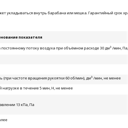
т укладываться внутрь барабана или мешка. Гарантийный срок хран
нование показателя
3
постоянному потоку воздуха при объёмном расходе 30 дм
/мин, Па,
3
 (при частоте вращения рукоятки 60 об/мин), дм
/мин, не менее
нагрузке в течение 5 мин, Н, не менее
влении 13 кПа, Па
олее