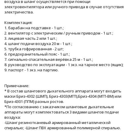
воздуха в шланг осуществляется при помощи
электровентилятора или ручного привода в случае отсутствия
электричества.
Комплектация:
1. барабан на подставке - 1 шт.;
2. вентилятор с электрическим / ручным приводом - 1 шт.;
3. лицевая часть 2 или 1 шт.;
4. шланг подачи воздуха 20 м - 1 шт.;
5. трубка гофрированная - 2 шт;
6. предохранительный пояс - 1 шт.;
7. сигнально-спасательная верёвка 25 м - 1 шт.;
8. руководство по эксплуатации - 1 экз. на тарное место (ящик);
9. паспорт - 1 экз. на партию.
Примечание:
* В состав шлангового дыхательного аппарата могут входить
маски Бриз-4302 (ШМП), Бриз-4303(МГП),Бриз-4304 (МГП-ВМ) или
Бриз-4301 (ППМ) разных ростов.
*По согласованию с заказчиком шланговые дыхательные
аппараты могут комплектоваться 3 видами шлангов подачи
воздуха:
-Шланг резинотканевый армированный металлической
спиралью; -Шланг ПВХ армированный полимерной спиралью.