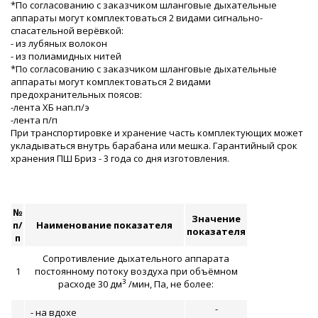
*По согласованию с заказчиком шланговые дыхательные
аппараты могут комплектоваться 2 видами сигнально-
спасательной верёвкой:
- из лубяных волокон
- из полиамидных нитей
*По согласованию с заказчиком шланговые дыхательные
аппараты могут комплектоваться 2 видами
предохранительных поясов:
-лента ХБ нап.п/э
-лента п/п
При транспортировке и хранение часть комплектующих может
укладываться внутрь барабана или мешка. Гарантийный срок
хранения ПШ Бриз - 3 года со дня изготовления.
№
Значение
п/
Наименование показателя
показателя
п
Сопротивление дыхательного аппарата
1
постоянному потоку воздуха при объёмном
3
расходе 30 дм
/мин, Па, не более:
-
- на вдохе