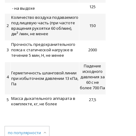
125
- на выдохе
Количество воздуха подаваемого
под лицевую часть (при частоте
2
150
вращения рукоятки 60 об/мин),
3
дм
/мин, не менее
Прочность предохранительного
3
пояса к статической нагрузке в
2000
течение 5 мин, Н, не менее
Падение
исходного
Герметичность шланговой линии
4
давления за
при избыточном давлении 13 кПа,
60 с не
Па
более 700 Па
Масса дыхательного аппарата в
5
27,5
комплекте, кг, не более
по популярности