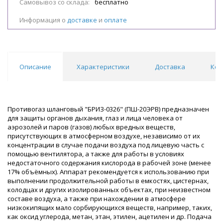
Самовывоз со склада:
бесплатно
Информация о
доставке
и
оплате
Описание
Характеристики
Доставка
Ком
Противогаз шланговый "БРИЗ-0326" (ПШ-20ЭРВ) предназначен
для защиты органов дыхания, глаз и лица человека от
аэрозолей и паров (газов) любых вредных веществ,
присутствующих в атмосферном воздухе, независимо от их
концентрации в случае подачи воздуха под лицевую часть с
помощью вентилятора, а также для работы в условиях
недостаточного содержания кислорода в рабочей зоне (менее
17% объёмных). Аппарат рекомендуется к использованию при
выполнении продолжительной работы в емкостях, цистернах,
колодцах и других изолированных объектах, при неизвестном
составе воздуха, а также при нахождении в атмосфере
низкокипящих мало сорбирующихся веществ, например, таких,
как оксид углерода, метан, этан, этилен, ацетилен и др. Подача