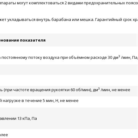
ппараты могут комплектоваться 2 видами предохранительных поясо
т укладываться внутрь барабана или мешка. Гарантийный срок хран
нование показателя
3
постоянному потоку воздуха при объёмном расходе 30 дм
/мин, Па,
3
 (при частоте вращения рукоятки 60 об/мин), дм
/мин, не менее
нагрузке в течение 5 мин, Н, не менее
влении 13 кПа, Па
олее