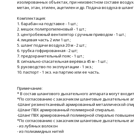
изолированных объектах, при неизвестном составе воздуха
метан, этан, этилен, ацетилен и др. Подача воздуха в шла
Комплектация:
1. барабан на подставке - 1 шт.;
2. мешок полипропиленовый - 1 шт.;
3. центробежный вентилятор с ручным приводом - 1 шт.;
4. лицевая часть 2 или 1 шт.;
5. шланг подачи воздуха 20 м - 2 шт.;
6. трубка гофрированная - 2 шт;
7. предохранительный пояс - 1 шт.;
8. сигнально-спасательная верёвка 45 м - 1 шт.;
9. руководство по эксплуатации - 1 экз.;
10. паспорт - 1 экз. на партию или ее часть.
Примечание:
* В состав шлангового дыхательного аппарата могут входить
*По согласованию с заказчиком шланговые дыхательные ап
-Шланг резинотканевый армированный металлической спи
-Шланг ПВХ армированный полимерной спиралью.
-Шланг ПВХ армированный полимерной спиралью повышенн
*По согласованию с заказчиком шланговые дыхательные ап
- из лубяных волокон
- из полиамидных нитей