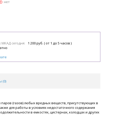
нет
х МКАД сегодня:
1 200 руб. ( от 1 до 5 часов )
атно
лате
 (
0
)
и паров (газов) любых вредных веществ, присутствующих в
также для работы в условиях недостаточного содержания
должительности в емкостях, цистернах, колодцах и других