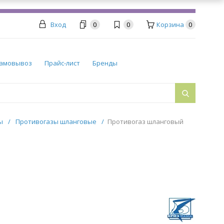
Вход
0
0
Корзина
0
амовывоз
Прайс-лист
Бренды
ры
/
Противогазы шланговые
/
Противогаз шланговый