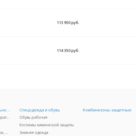
113 950 руб.
114 350 руб.
Средства индивидуальной защиты
Спецодежда и обувь
Комбинезоны защитные
Защита дыхания - респираторы, противогазы, фильтры, дозиметры
Обувь рабочая
Костюмы химической защиты
Защита глаз и лица - очки, щитки
Зимняя одежда