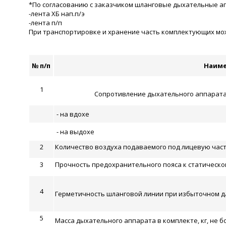
*По согласованию с заказчиком шланговые дыхательные а
-лента ХБ нап.п/э
-лента п/п
При транспортировке и хранение часть комплектующих може
№ п/п
Наиме
1
Сопротивление дыхательного аппарата 
- на вдохе
- на выдохе
2
Количество воздуха подаваемого под лицевую часть
3
Прочность предохранительного пояса к статической 
4
Герметичность шланговой линии при избыточном да
5
Масса дыхательного аппарата в комплекте, кг, не б