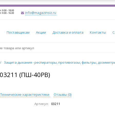
т: 9.00 - 18.00
info@magazinsiz.ru
т: 9.00 - 16.00
и
Поставщикам
Акции
Доставка и оплата
Контакты
С
/
Защита дыхания - респираторы, противогазы, фильтры, дозимет
3211 (ПШ-40РВ)
Технические характеристики
Отзывы (
0
)
Артикул:
03211