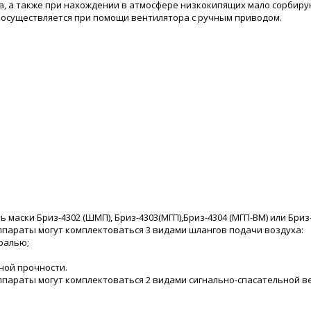
, а также при нахождении в атмосфере низкокипящих мало сорбирую
нг осуществляется при помощи вентилятора с ручным приводом.
 маски Бриз-4302 (ШМП), Бриз-4303(МГП),Бриз-4304 (МГП-ВМ) или Бриз
параты могут комплектоваться 3 видами шлангов подачи воздуха:
ралью;
ой прочности.
параты могут комплектоваться 2 видами сигнально-спасательной в