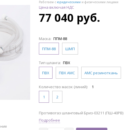
Работаем с
юридическими
и физическими лицами
Цена включая НДС
77 040 руб.
Маска:
ППМ-88
ППМ-88
ШМП
Тип шланга:
ПВХ
ПВХ
ПВХ АМС
АМС резиноткань
Количество масок (линий):
1
1
2
Противогаз шланговый Бриз-03211 (ПШ-40РВ)
Подробнее
ение