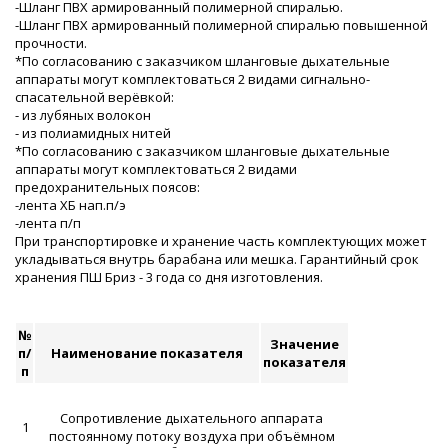
-Шланг ПВХ армированный полимерной спиралью.
-Шланг ПВХ армированный полимерной спиралью повышенной
прочности.
*По согласованию с заказчиком шланговые дыхательные
аппараты могут комплектоваться 2 видами сигнально-
спасательной верёвкой:
- из лубяных волокон
- из полиамидных нитей
*По согласованию с заказчиком шланговые дыхательные
аппараты могут комплектоваться 2 видами
предохранительных поясов:
-лента ХБ нап.п/э
-лента п/п
При транспортировке и хранение часть комплектующих может
укладываться внутрь барабана или мешка. Гарантийный срок
хранения ПШ Бриз - 3 года со дня изготовления.
№
Значение
п/
Наименование показателя
показателя
п
Сопротивление дыхательного аппарата
1
постоянному потоку воздуха при объёмном