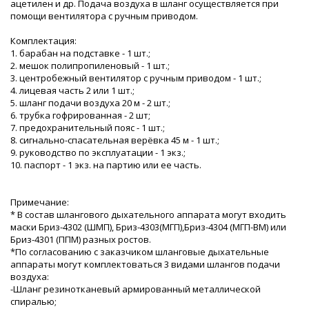
ацетилен и др. Подача воздуха в шланг осуществляется при
помощи вентилятора с ручным приводом.
Комплектация:
1. барабан на подставке - 1 шт.;
2. мешок полипропиленовый - 1 шт.;
3. центробежный вентилятор с ручным приводом - 1 шт.;
4. лицевая часть 2 или 1 шт.;
5. шланг подачи воздуха 20 м - 2 шт.;
6. трубка гофрированная - 2 шт;
7. предохранительный пояс - 1 шт.;
8. сигнально-спасательная верёвка 45 м - 1 шт.;
9. руководство по эксплуатации - 1 экз.;
10. паспорт - 1 экз. на партию или ее часть.
Примечание:
* В состав шлангового дыхательного аппарата могут входить
маски Бриз-4302 (ШМП), Бриз-4303(МГП),Бриз-4304 (МГП-ВМ) или
Бриз-4301 (ППМ) разных ростов.
*По согласованию с заказчиком шланговые дыхательные
аппараты могут комплектоваться 3 видами шлангов подачи
воздуха:
-Шланг резинотканевый армированный металлической
спиралью;