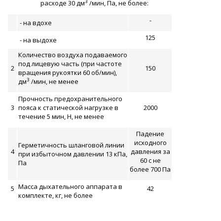
3
расходе 30 дм
/мин, Па, не более:
-
- на вдохе
125
- на выдохе
Количество воздуха подаваемого
под лицевую часть (при частоте
2
150
вращения рукоятки 60 об/мин),
3
дм
/мин, не менее
Прочность предохранительного
3
пояса к статической нагрузке в
2000
течение 5 мин, Н, не менее
Падение
исходного
Герметичность шланговой линии
4
давления за
при избыточном давлении 13 кПа,
60 с не
Па
более 700 Па
Масса дыхательного аппарата в
5
42
комплекте, кг, не более