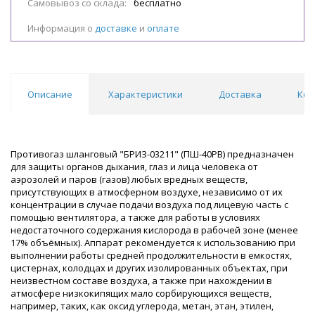
Самовывоз со склада:
бесплатно
Информация о
доставке
и
оплате
Описание
Характеристики
Доставка
Ком
Противогаз шланговый "БРИЗ-03211" (ПШ-40РВ) предназначен
для защиты органов дыхания, глаз и лица человека от
аэрозолей и паров (газов) любых вредных веществ,
присутствующих в атмосферном воздухе, независимо от их
концентрации в случае подачи воздуха под лицевую часть с
помощью вентилятора, а также для работы в условиях
недостаточного содержания кислорода в рабочей зоне (менее
17% объёмных). Аппарат рекомендуется к использованию при
выполнении работы средней продолжительности в емкостях,
цистернах, колодцах и других изолированных объектах, при
неизвестном составе воздуха, а также при нахождении в
атмосфере низкокипящих мало сорбирующихся веществ,
например, таких, как оксид углерода, метан, этан, этилен,