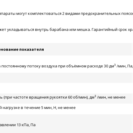
ппараты могут комплектоваться 2 видами предохранительных поясо
т укладываться внутрь барабана или мешка. Гарантийный срок хран
нование показателя
3
постоянному потоку воздуха при объёмном расходе 30 дм
/мин, Па,
3
 (при частоте вращения рукоятки 60 об/мин), дм
/мин, не менее
нагрузке в течение 5 мин, Н, не менее
влении 13 кПа, Па