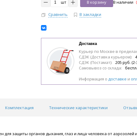
шт
В корзину
В наличии
Сравнить
В закладки
Доставка
Курьер по Москве в предела
СДЭК (Доставка курьером):
4
СДЭК (Постамат):
205 руб. (2-
Самовывоз со склада:
беспл
Информация о
доставке
и
оп
Комплектация
Технические характеристики
Отзывы
н для защиты органов дыхания, глаз и лица человека от аэрозолей 