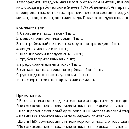
атмосферном воздухе, независимо от их концентрации в сл
кислорода в рабочей зоне (менее 17% объёмных). Аппарат 
изолированных объектах, при неизвестном составе воздуха
метан, этан, этилен, ацетилен и др. Подача воздуха в шла
Комплектация:
1. барабан на подставке - 1 шт.;
2. мешок полипропиленовый - 1 шт.;
3. центробежный вентилятор с ручным приводом - 1 шт.;
4. лицевая часть 2 или 1 шт.;
5. шланг подачи воздуха 20 м - 2 шт.;
6. трубка гофрированная - 2 шт;
7. предохранительный пояс - 1 шт.;
8. сигнально-спасательная верёвка 45 м - 1 шт.;
9. руководство по эксплуатации - 1 экз.;
10. паспорт - 1 экз. на партию или ее часть.
Примечание:
* В состав шлангового дыхательного аппарата могут входить
*По согласованию с заказчиком шланговые дыхательные ап
-Шланг резинотканевый армированный металлической спи
-Шланг ПВХ армированный полимерной спиралью.
-Шланг ПВХ армированный полимерной спиралью повышенн
*По согласованию с заказчиком шланговые дыхательные ап