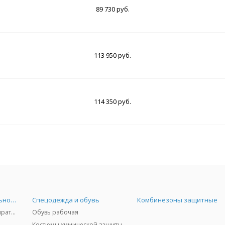
89 730 руб.
113 950 руб.
114 350 руб.
Средства индивидуальной защиты
Спецодежда и обувь
Комбинезоны защитные
Защита дыхания - респираторы, противогазы, фильтры, дозиметры
Обувь рабочая
Костюмы химической защиты