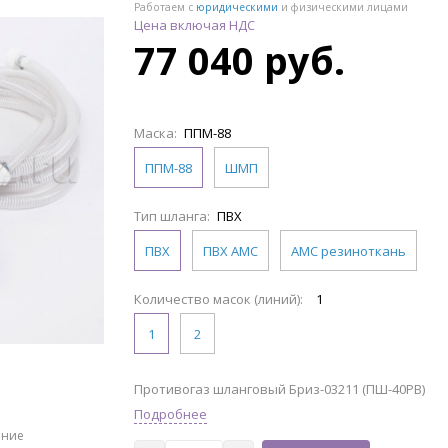
Работаем с
юридическими
и физическими лицами
Цена включая НДС
77 040 руб.
Маска:
ППМ-88
ППМ-88
ШМП
Тип шланга:
ПВХ
ПВХ
ПВХ АМС
АМС резиноткань
Количество масок (линий):
1
1
2
Противогаз шланговый Бриз-03211 (ПШ-40РВ)
Подробнее
ение