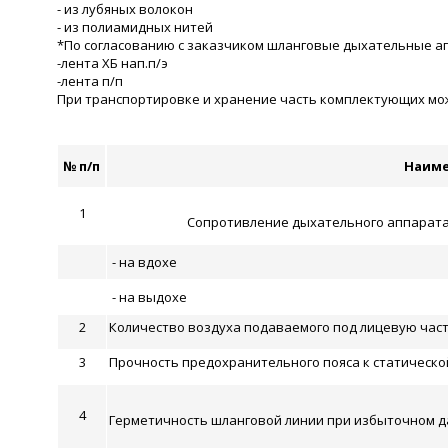
- из лубяных волокон
- из полиамидных нитей
*По согласованию с заказчиком шланговые дыхательные а
-лента ХБ нап.п/э
-лента п/п
При транспортировке и хранение часть комплектующих може
№ п/п
Наиме
1
Сопротивление дыхательного аппарата 
- на вдохе
- на выдохе
2
Количество воздуха подаваемого под лицевую часть
3
Прочность предохранительного пояса к статической 
4
Герметичность шланговой линии при избыточном да