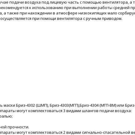
учае подачи воздуха под лицевую часть с помощью вентилятора, а 
рекомендуется к использованию при выполнении работы средней про
, а также при нахождении в атмосфере низкокипящих мало сорбирую
нг осуществляется при помощи вентилятора с ручным приводом.
 маски Бриз-4302 (ШМП), Бриз-4303(МГП),Бриз-4304 (МГП-ВМ) или Бриз
параты могут комплектоваться 3 видами шлангов подачи воздуха:
ралью;
ой прочности.
параты могут комплектоваться 2 видами сигнально-спасательной в