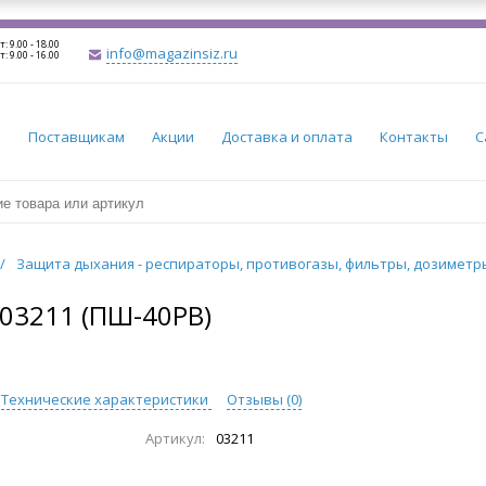
т: 9.00 - 18.00
info@magazinsiz.ru
т: 9.00 - 16.00
и
Поставщикам
Акции
Доставка и оплата
Контакты
С
/
Защита дыхания - респираторы, противогазы, фильтры, дозимет
3211 (ПШ-40РВ)
Технические характеристики
Отзывы (
0
)
Артикул:
03211