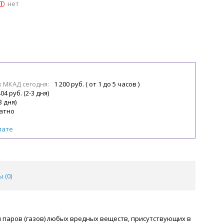
нет
х МКАД сегодня:
1 200 руб. ( от 1 до 5 часов )
04 руб. (2-3 дня)
3 дня)
атно
лате
 (
0
)
и паров (газов) любых вредных веществ, присутствующих в