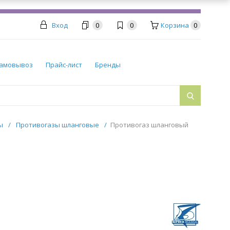
Вход
0
0
Корзина
0
амовывоз
Прайс-лист
Бренды
ры
/
Противогазы шланговые
/
Противогаз шланговый