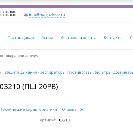
т: 9.00 - 18.00
info@magazinsiz.ru
т: 9.00 - 16.00
и
Поставщикам
Акции
Доставка и оплата
Контакты
С
/
Защита дыхания - респираторы, противогазы, фильтры, дозимет
3210 (ПШ-20РВ)
Технические характеристики
Отзывы (
0
)
Артикул:
03210