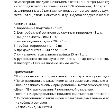
атмосферном воздухе, независимо от их концентрации в сл
кислорода в рабочей зоне (менее 17% объёмных). Аппарат 
изолированных объектах, при неизвестном составе воздуха
метан, этан, этилен, ацетилен и др. Подача воздуха в шла
Комплектация:
1. барабан на подставке - 1 шт.;
2. Центробежный вентилятор с ручным приводом - 1 шт.;
3. лицевая часть 2 или 1 шт.;
4. шланг подачи воздуха 20 м - 1 шт.;
5. трубка гофрированная - 2 шт;
6. предохранительный пояс - 1 шт.;
7. сигнально-спасательная верёвка 25 м - 1 шт.;
8. руководство по эксплуатации - 1 экз. на тарное место (ящи
9. паспорт - 1 экз. на партию или ее часть.
Примечание:
* В состав шлангового дыхательного аппарата могут входить
*По согласованию с заказчиком шланговые дыхательные ап
-Шланг резинотканевый армированный металлической спи
-Шланг ПВХ армированный полимерной спиралью.
-Шланг ПВХ армированный полимерной спиралью повышенн
*По согласованию с заказчиком шланговые дыхательные ап
- из лубяных волокон
- из полиамидных нитей