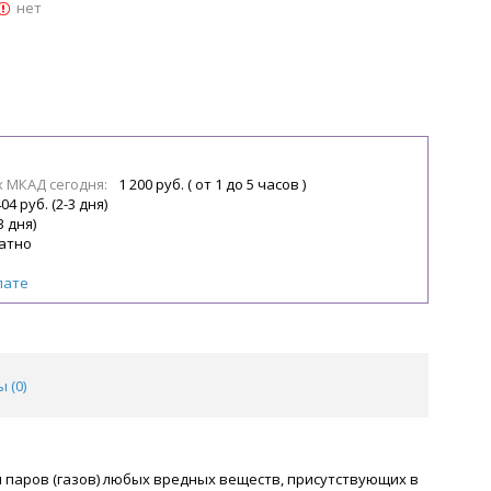
нет
х МКАД сегодня:
1 200 руб. ( от 1 до 5 часов )
04 руб. (2-3 дня)
3 дня)
атно
лате
 (
0
)
и паров (газов) любых вредных веществ, присутствующих в