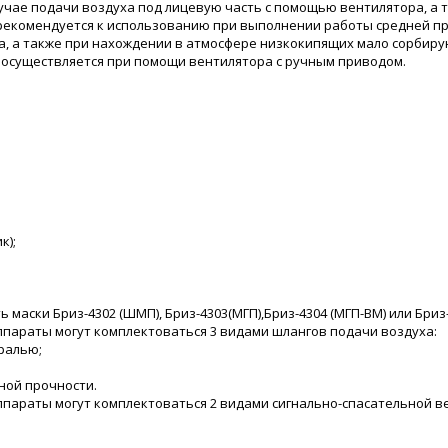
учае подачи воздуха под лицевую часть с помощью вентилятора, а 
рекомендуется к использованию при выполнении работы средней про
, а также при нахождении в атмосфере низкокипящих мало сорбирую
нг осуществляется при помощи вентилятора с ручным приводом.
к);
 маски Бриз-4302 (ШМП), Бриз-4303(МГП),Бриз-4304 (МГП-ВМ) или Бриз
параты могут комплектоваться 3 видами шлангов подачи воздуха:
ралью;
ой прочности.
параты могут комплектоваться 2 видами сигнально-спасательной в