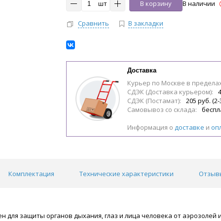
шт
В корзину
В наличии
Сравнить
В закладки
Доставка
Курьер по Москве в предела
СДЭК (Доставка курьером):
4
СДЭК (Постамат):
205 руб. (2-
Самовывоз со склада:
беспл
Информация о
доставке
и
оп
Комплектация
Технические характеристики
Отзывы
н для защиты органов дыхания, глаз и лица человека от аэрозолей 