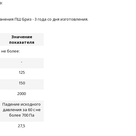
в:
ения ПШ Бриз - 3 года со дня изготовления.
Значение
показателя
 не более:
-
125
150
2000
Падение исходного
давления за 60 с не
более 700 Па
27,5