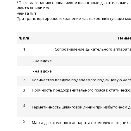
*По согласованию с заказчиком шланговые дыхательные а
-лента ХБ нап.п/э
-лента п/п
При транспортировке и хранение часть комплектующих може
№ п/п
Наиме
1
Сопротивление дыхательного аппарата 
- на вдохе
- на вдохе
2
Количество воздуха подаваемого под лицевую часть
3
Прочность предохранительного пояса к статической 
4
Герметичность шланговой линии при избыточном да
5
Масса дыхательного аппарата в комплекте, кг, не б