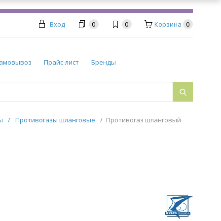
Вход
0
0
Корзина
0
амовывоз
Прайс-лист
Бренды
ры
/
Противогазы шланговые
/
Противогаз шланговый