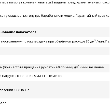
ппараты могут комплектоваться 2 видами предохранительных поясо
т укладываться внутрь барабана или мешка. Гарантийный срок хран
нование показателя
3
постоянному потоку воздуха при объёмном расходе 30 дм
/мин, Па,
3
 (при частоте вращения рукоятки 60 об/мин), дм
/мин, не менее
нагрузке в течение 5 мин, Н, не менее
влении 13 кПа, Па
олее