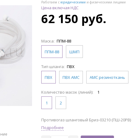
Работаем с
юридическими
и физическими лицами
Цена включая НДС
62 150 руб.
Маска:
ППМ-88
ППМ-88
ШМП
Тип шланга:
ПВХ
ПВХ
ПВХ АМС
АМС резиноткань
Количество масок (линий):
1
1
2
Противогаз шланговый Бриз-03210 (ПШ-20РВ)
Подробнее
ение