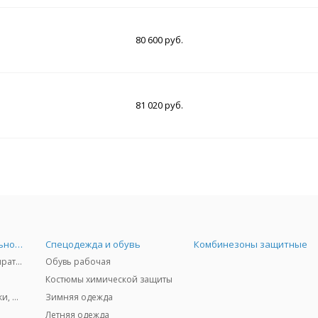
80 600 руб.
81 020 руб.
Средства индивидуальной защиты
Спецодежда и обувь
Комбинезоны защитные
Защита дыхания - респираторы, противогазы, фильтры, дозиметры
Обувь рабочая
Костюмы химической защиты
Защита глаз и лица - очки, щитки
Зимняя одежда
Летняя одежда