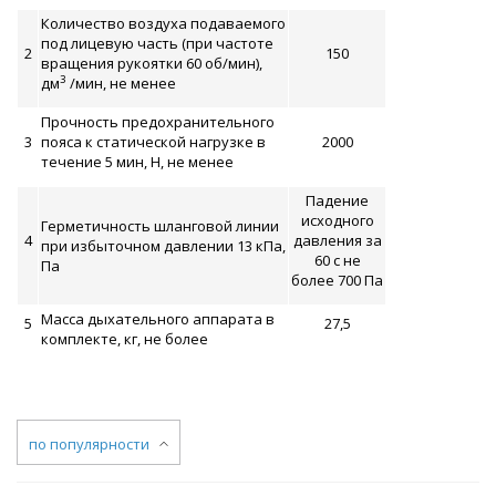
Количество воздуха подаваемого
под лицевую часть (при частоте
2
150
вращения рукоятки 60 об/мин),
3
дм
/мин, не менее
Прочность предохранительного
3
пояса к статической нагрузке в
2000
течение 5 мин, Н, не менее
Падение
исходного
Герметичность шланговой линии
4
давления за
при избыточном давлении 13 кПа,
60 с не
Па
более 700 Па
Масса дыхательного аппарата в
5
27,5
комплекте, кг, не более
по популярности