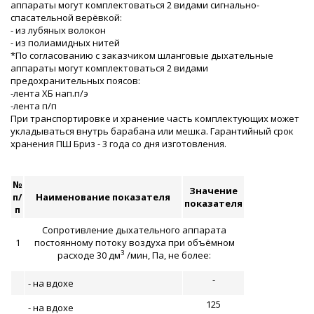
аппараты могут комплектоваться 2 видами сигнально-
спасательной верёвкой:
- из лубяных волокон
- из полиамидных нитей
*По согласованию с заказчиком шланговые дыхательные
аппараты могут комплектоваться 2 видами
предохранительных поясов:
-лента ХБ нап.п/э
-лента п/п
При транспортировке и хранение часть комплектующих может
укладываться внутрь барабана или мешка. Гарантийный срок
хранения ПШ Бриз - 3 года со дня изготовления.
№
Значение
п/
Наименование показателя
показателя
п
Сопротивление дыхательного аппарата
1
постоянному потоку воздуха при объёмном
3
расходе 30 дм
/мин, Па, не более:
-
- на вдохе
125
- на вдохе