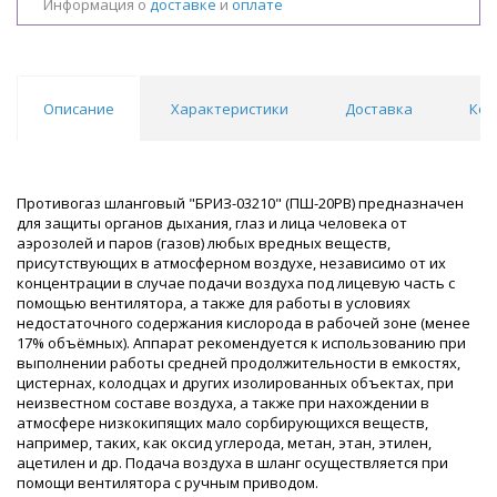
Информация о
доставке
и
оплате
Описание
Характеристики
Доставка
Ком
Противогаз шланговый "БРИЗ-03210" (ПШ-20РВ) предназначен
для защиты органов дыхания, глаз и лица человека от
аэрозолей и паров (газов) любых вредных веществ,
присутствующих в атмосферном воздухе, независимо от их
концентрации в случае подачи воздуха под лицевую часть с
помощью вентилятора, а также для работы в условиях
недостаточного содержания кислорода в рабочей зоне (менее
17% объёмных). Аппарат рекомендуется к использованию при
выполнении работы средней продолжительности в емкостях,
цистернах, колодцах и других изолированных объектах, при
неизвестном составе воздуха, а также при нахождении в
атмосфере низкокипящих мало сорбирующихся веществ,
например, таких, как оксид углерода, метан, этан, этилен,
ацетилен и др. Подача воздуха в шланг осуществляется при
помощи вентилятора с ручным приводом.