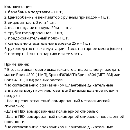
Комплектация:
1. барабан на подставке - 1 шт.;
2. Центробежный вентилятор с ручным приводом - 1 шт.;
3. лицевая часть 2 или 1 шт.;
4. шланг подачи воздуха 20 м - 1 шт.;
5. трубка гофрированная - 2 шт;
6. предохранительный пояс - 1 шт.;
7. сигнально-спасательная верёвка 25 м - 1 шт.;
8. руководство по эксплуатации - 1 экз. на тарное место (ящик);
9. паспорт - 1 экз. на партию или ее часть.
Примечание:
* В состав шлангового дыхательного аппарата могут входить
маски Бриз-4302 (ШМП), Бриз-4303(МГП),Бриз-4304 (МГП-ВМ) или
Бриз-4301 (ППМ) разных ростов.
*По согласованию с заказчиком шланговые дыхательные
аппараты могут комплектоваться 3 видами шлангов подачи
воздуха:
-Шланг резинотканевый армированный металлической
спиралью;
-Шланг ПВХ армированный полимерной спиралью.
-Шланг ПВХ армированный полимерной спиралью повышенной
прочности.
*По согласованию с заказчиком шланговые дыхательные