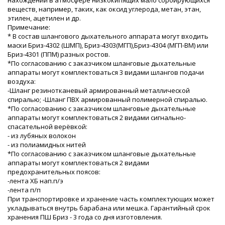
веществ, например, таких, как оксид углерода, метан, этан,
этилен, ацетилен и др.
Примечание:
* В состав шлангового дыхательного аппарата могут входить
маски Бриз-4302 (ШМП), Бриз-4303(МГП),Бриз-4304 (МГП-ВМ) или
Бриз-4301 (ППМ) разных ростов.
*По согласованию с заказчиком шланговые дыхательные
аппараты могут комплектоваться 3 видами шлангов подачи
воздуха:
-Шланг резинотканевый армированный металлической
спиралью; -Шланг ПВХ армированный полимерной спиралью.
*По согласованию с заказчиком шланговые дыхательные
аппараты могут комплектоваться 2 видами сигнально-
спасательной верёвкой:
- из лубяных волокон
- из полиамидных нитей
*По согласованию с заказчиком шланговые дыхательные
аппараты могут комплектоваться 2 видами
предохранительных поясов:
-лента ХБ нап.п/э
-лента п/п
При транспортировке и хранение часть комплектующих может
укладываться внутрь барабана или мешка. Гарантийный срок
хранения ПШ Бриз - 3 года со дня изготовления.