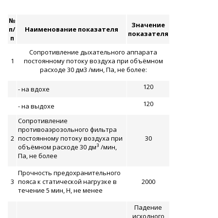
№
Значение
п/
Наименование показателя
показателя
п
Сопротивление дыхательного аппарата
1
постоянному потоку воздуха при объёмном
расходе 30 дм3 /мин, Па, не более:
120
- на вдохе
120
- на выдохе
Сопротивление
противоаэрозольного фильтра
2
постоянному потоку воздуха при
30
3
объёмном расходе 30 дм
/мин,
Па, не более
Прочность предохранительного
3
пояса к статической нагрузке в
2000
течение 5 мин, Н, не менее
Падение
исходного