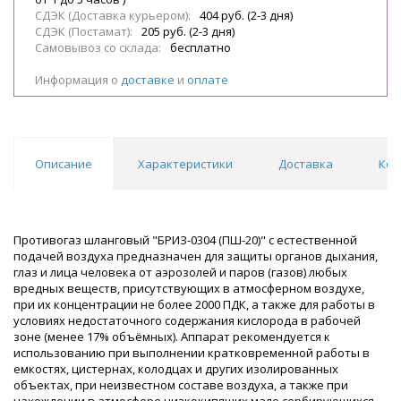
СДЭК (Доставка курьером):
404 руб. (2-3 дня)
СДЭК (Постамат):
205 руб. (2-3 дня)
Самовывоз со склада:
бесплатно
Информация о
доставке
и
оплате
Описание
Характеристики
Доставка
Ком
Противогаз шланговый "БРИЗ-0304 (ПШ-20)" с естественной
подачей воздуха предназначен для защиты органов дыхания,
глаз и лица человека от аэрозолей и паров (газов) любых
вредных веществ, присутствующих в атмосферном воздухе,
при их концентрации не более 2000 ПДК, а также для работы в
условиях недостаточного содержания кислорода в рабочей
зоне (менее 17% объёмных). Аппарат рекомендуется к
использованию при выполнении кратковременной работы в
емкостях, цистернах, колодцах и других изолированных
объектах, при неизвестном составе воздуха, а также при
нахождении в атмосфере низкокипящих мало сорбирующихся