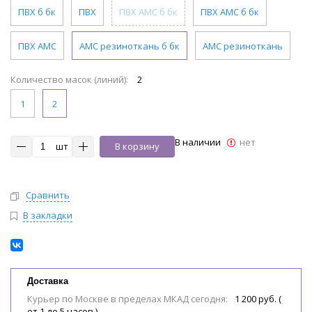
ПВХ б бк
ПВХ
ПВХ АМС б бк
ПВХ АМС б бк
ПВХ АМС
АМС резиноткань б бк
АМС резиноткань
Количество масок (линий):
2
1
2
В наличии
нет
шт
В корзину
Сравнить
В закладки
Доставка
Курьер по Москве в пределах МКАД сегодня:
1 200 руб. (
от 1 до 5 часов )