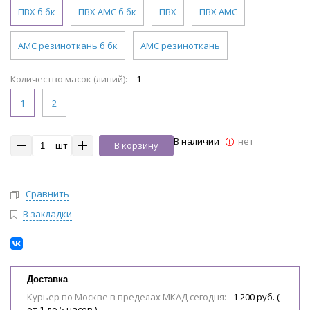
ПВХ б бк
ПВХ АМС б бк
ПВХ
ПВХ АМС
АМС резиноткань б бк
АМС резиноткань
Количество масок (линий):
1
1
2
В наличии
нет
шт
В корзину
Сравнить
В закладки
Доставка
Курьер по Москве в пределах МКАД сегодня:
1 200 руб. (
от 1 до 5 часов )