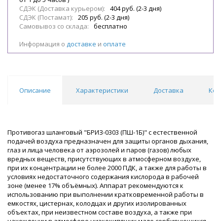
СДЭК (Доставка курьером):
404 руб. (2-3 дня)
СДЭК (Постамат):
205 руб. (2-3 дня)
Самовывоз со склада:
бесплатно
Информация о
доставке
и
оплате
Описание
Характеристики
Доставка
Ком
Противогаз шланговый "БРИЗ-0303 (ПШ-1Б)" с естественной
подачей воздуха предназначен для защиты органов дыхания,
глаз и лица человека от аэрозолей и паров (газов) любых
вредных веществ, присутствующих в атмосферном воздухе,
при их концентрации не более 2000 ПДК, а также для работы в
условиях недостаточного содержания кислорода в рабочей
зоне (менее 17% объёмных). Аппарат рекомендуются к
использованию при выполнении кратковременной работы в
емкостях, цистернах, колодцах и других изолированных
объектах, при неизвестном составе воздуха, а также при
нахождении в атмосфере низкокипящих мало сорбирующихся