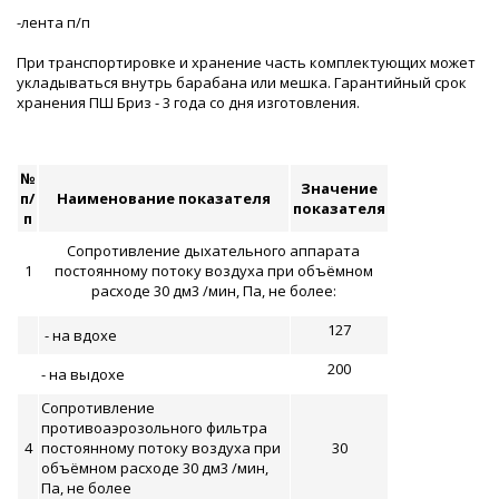
-лента п/п
При транспортировке и хранение часть комплектующих может
укладываться внутрь барабана или мешка. Гарантийный срок
хранения ПШ Бриз - 3 года со дня изготовления.
№
Значение
п/
Наименование показателя
показателя
п
Сопротивление дыхательного аппарата
1
постоянному потоку воздуха при объёмном
расходе 30 дм3 /мин, Па, не более:
127
- на вдохе
200
- на выдохе
Сопротивление
противоаэрозольного фильтра
4
постоянному потоку воздуха при
30
объёмном расходе 30 дм3 /мин,
Па, не более