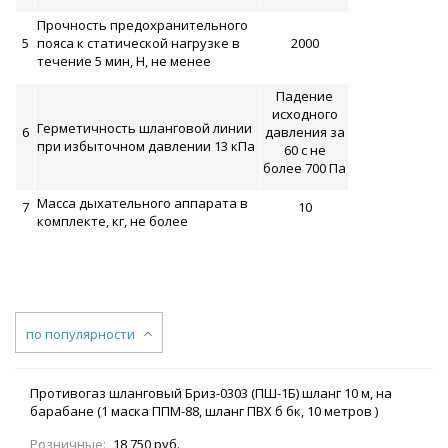
Прочность предохранительного
5
пояса к статической нагрузке в
2000
течение 5 мин, Н, не менее
Падение
исходного
Герметичность шланговой линии
6
давления за
при избыточном давлении 13 кПа
60 с не
более 700 Па
Масса дыхательного аппарата в
7
10
комплекте, кг, не более
по популярности
Противогаз шланговый Бриз-0303 (ПШ-1Б) шланг 10 м, на
барабане (1 маска ППМ-88, шланг ПВХ б бк, 10 метров )
Розничные:
18 750 руб.