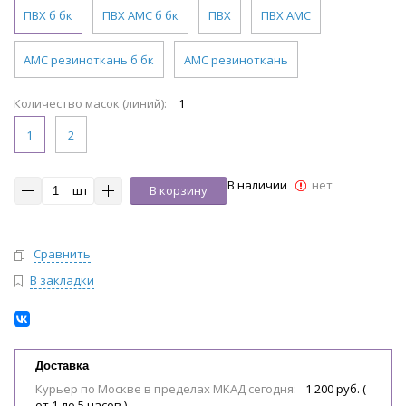
ПВХ б бк
ПВХ АМС б бк
ПВХ
ПВХ АМС
АМС резиноткань б бк
АМС резиноткань
Количество масок (линий):
1
1
2
В наличии
нет
шт
В корзину
Сравнить
В закладки
Доставка
Курьер по Москве в пределах МКАД сегодня:
1 200 руб. (
от 1 до 5 часов )