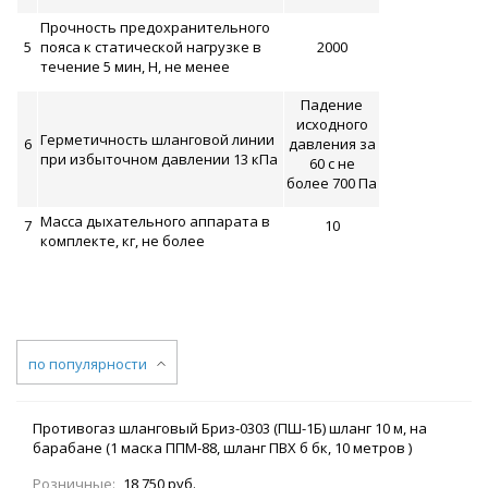
Прочность предохранительного
5
пояса к статической нагрузке в
2000
течение 5 мин, Н, не менее
Падение
исходного
Герметичность шланговой линии
6
давления за
при избыточном давлении 13 кПа
60 с не
более 700 Па
Масса дыхательного аппарата в
7
10
комплекте, кг, не более
по популярности
Противогаз шланговый Бриз-0303 (ПШ-1Б) шланг 10 м, на
барабане (1 маска ППМ-88, шланг ПВХ б бк, 10 метров )
Розничные:
18 750 руб.