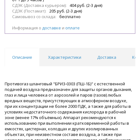
СДЭК (Доставка курьером):
404 руб. (2-3 дня)
СДЭК (Постамат):
205 руб. (2-3 дня)
Самовывоз со склада:
бесплатно
Информация о
доставке
и
оплате
Описание
Характеристики
Доставка
Ком
Противогаз шланговый "БРИЗ-0303 (ПШ-1Б)" с естественной
подачей воздуха предназначен для защиты органов дыхания,
глаз и лица человека от аэрозолей и паров (газов) любых
вредных веществ, присутствующих в атмосферном воздухе,
при их концентрации не более 2000 ПДК, а также для работы в
условиях недостаточного содержания кислорода в рабочей
зоне (менее 17% объёмных). Аппарат рекомендуются к
использованию при выполнении кратковременной работы в
емкостях, цистернах, колодцах и других изолированных
объектах, при неизвестном составе воздуха, а также при
нахождении в атмосфере низкокипящих мало сорбирующихся