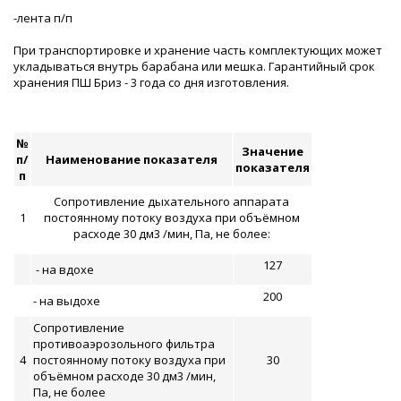
-лента п/п
При транспортировке и хранение часть комплектующих может
укладываться внутрь барабана или мешка. Гарантийный срок
хранения ПШ Бриз - 3 года со дня изготовления.
№
Значение
п/
Наименование показателя
показателя
п
Сопротивление дыхательного аппарата
1
постоянному потоку воздуха при объёмном
расходе 30 дм3 /мин, Па, не более:
127
- на вдохе
200
- на выдохе
Сопротивление
противоаэрозольного фильтра
4
постоянному потоку воздуха при
30
объёмном расходе 30 дм3 /мин,
Па, не более