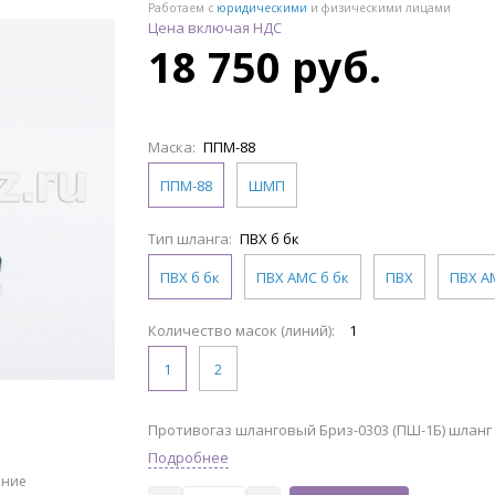
Работаем с
юридическими
и физическими лицами
Цена включая НДС
18 750 руб.
Маска:
ППМ-88
ППМ-88
ШМП
Тип шланга:
ПВХ б бк
ПВХ б бк
ПВХ АМС б бк
ПВХ
ПВХ А
Количество масок (линий):
1
1
2
Противогаз шланговый Бриз-0303 (ПШ-1Б) шланг 
Подробнее
ение