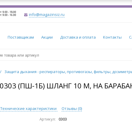
т: 9.00 - 18.00
info@magazinsiz.ru
т: 9.00 - 16.00
и
Поставщикам
Акции
Доставка и оплата
Контакты
С
/
Защита дыхания - респираторы, противогазы, фильтры, дозимет
03 (ПШ-1Б) ШЛАНГ 10 М, НА БАРАБА
Технические характеристики
Отзывы (
0
)
Артикул:
0303