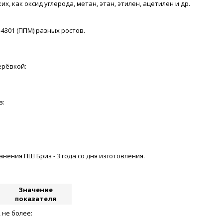
 как оксид углерода, метан, этан, этилен, ацетилен и др.
-4301 (ППМ) разных ростов.
ерёвкой:
в:
ения ПШ Бриз - 3 года со дня изготовления.
Значение
показателя
 не более: