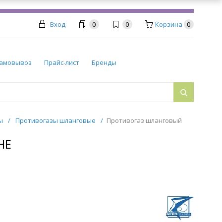
Вход
0
0
Корзина
0
амовывоз
Прайс-лист
Бренды
ры
/
Противогазы шланговые
/
Противогаз шланговый
НЕ