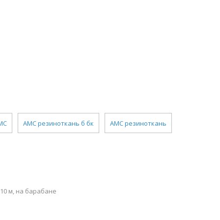
МС
АМС резиноткань б бк
АМС резиноткань
10 м, на барабане