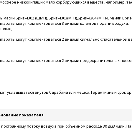
мосфере низкокипящих мало сорбирующихся веществ, например, таких,
 маски Бриз-4302 (ШМП), Бриз-4303(МГП),Бриз-4304 (МГП-ВМ) или Бриз
параты могут комплектоваться 3 видами шлангов подачи воздуха:
ралью;
параты могут комплектоваться 2 видами сигнально-спасательной в
ппараты могут комплектоваться 2 видами предохранительных поясо
т укладываться внутрь барабана или мешка. Гарантийный срок хран
нование показателя
остоянному потоку воздуха при объёмном расходе 30 дм3 /мин, Па,