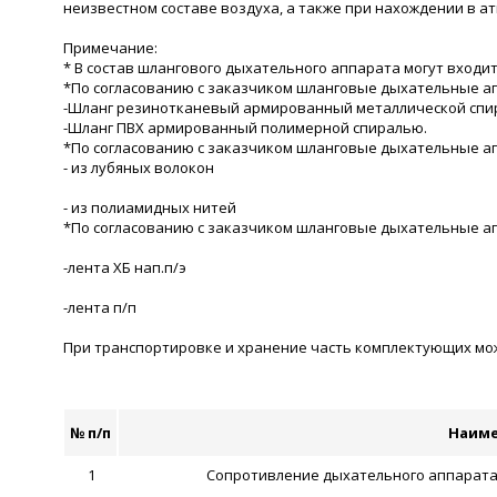
неизвестном составе воздуха, а также при нахождении в ат
Примечание:
* В состав шлангового дыхательного аппарата могут входить
*По согласованию с заказчиком шланговые дыхательные ап
-Шланг резинотканевый армированный металлической спи
-Шланг ПВХ армированный полимерной спиралью.
*По согласованию с заказчиком шланговые дыхательные ап
- из лубяных волокон
- из полиамидных нитей
*По согласованию с заказчиком шланговые дыхательные а
-лента ХБ нап.п/э
-лента п/п
При транспортировке и хранение часть комплектующих може
№ п/п
Наиме
1
Сопротивление дыхательного аппарата п