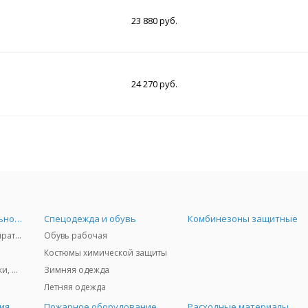
23 880 руб.
24 270 руб.
Средства индивидуальной защиты
Спецодежда и обувь
Комбинезоны защитные
Защита дыхания - респираторы, противогазы, фильтры, дозиметры
Обувь рабочая
Костюмы химической защиты
Защита глаз и лица - очки, щитки
Зимняя одежда
Летняя одежда
ия
Пожарное оборудование
Расходные материалы