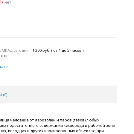
нет
х МКАД сегодня:
1 200 руб. ( от 1 до 5 часов )
атно
лате
 (
0
)
лица человека от аэрозолей и паров (газов) любых
виях недостаточного содержания кислорода в рабочей зоне
ах, колодцах и других изолированных объектах, при