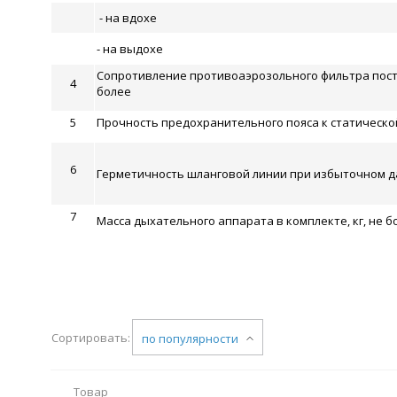
- на вдохе
- на выдохе
Сопротивление противоаэрозольного фильтра посто
4
более
5
Прочность предохранительного пояса к статической 
6
Герметичность шланговой линии при избыточном д
7
Масса дыхательного аппарата в комплекте, кг, не б
Сортировать:
по популярности
Товар