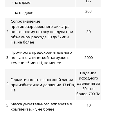
127
- на вдохе
200
- на выдохе
Сопротивление
противоаэрозольного фильтра
2
постоянному потоку воздуха при
30
3
объёмном расходе 30 дм
/мин,
Па, не более
Прочность предохранительного
3
пояса к статической нагрузке в
2000
течение 5 мин, Н, не менее
Падение
исходного
Герметичность шланговой линии
4
давления за
при избыточном давлении 13 кПа,
60 с не
Па
более 700 Па
Масса дыхательного аппарата в
5
10
комплекте, кг, не более