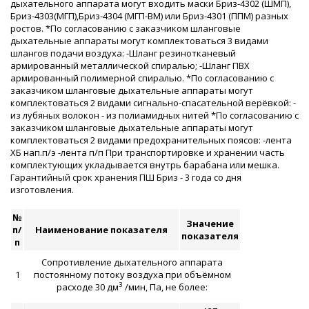
дыхательного аппарата могут входить маски Бриз-4302 (ШМП),
Бриз-4303(МГП),Бриз-4304 (МГП-ВМ) или Бриз-4301 (ППМ) разных
ростов. *По согласованию с заказчиком шланговые
дыхательные аппараты могут комплектоваться 3 видами
шлангов подачи воздуха: -Шланг резинотканевый
армированный металлической спиралью; -Шланг ПВХ
армированный полимерной спиралью. *По согласованию с
заказчиком шланговые дыхательные аппараты могут
комплектоваться 2 видами сигнально-спасательной верёвкой: -
из лубяных волокон - из полиамидных нитей *По согласованию с
заказчиком шланговые дыхательные аппараты могут
комплектоваться 2 видами предохранительных поясов: -лента
ХБ нап.п/э -лента п/п При транспортировке и хранении часть
комплектующих укладывается внутрь барабана или мешка.
Гарантийный срок хранения ПШ Бриз - 3 года со дня
изготовления.
№
Значение
п/
Наименование показателя
показателя
п
Сопротивление дыхательного аппарата
1
постоянному потоку воздуха при объёмном
3
расходе 30 дм
/мин, Па, не более: