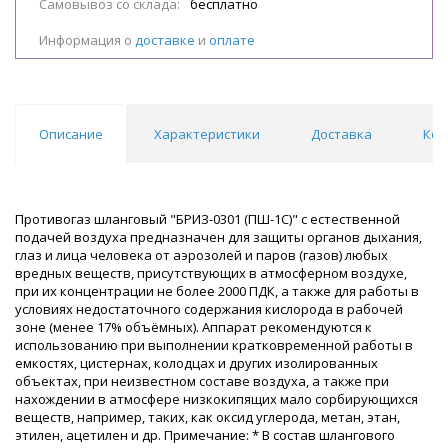
Самовывоз со склада:
бесплатно
Информация о
доставке
и
оплате
Описание
Характеристики
Доставка
Ком
Противогаз шланговый "БРИЗ-0301 (ПШ-1С)" с естественной
подачей воздуха предназначен для защиты органов дыхания,
глаз и лица человека от аэрозолей и паров (газов) любых
вредных веществ, присутствующих в атмосферном воздухе,
при их концентрации не более 2000 ПДК, а также для работы в
условиях недостаточного содержания кислорода в рабочей
зоне (менее 17% объёмных). Аппарат рекомендуются к
использованию при выполнении кратковременной работы в
емкостях, цистернах, колодцах и других изолированных
объектах, при неизвестном составе воздуха, а также при
нахождении в атмосфере низкокипящих мало сорбирующихся
веществ, например, таких, как оксид углерода, метан, этан,
этилен, ацетилен и др. Примечание: * В состав шлангового