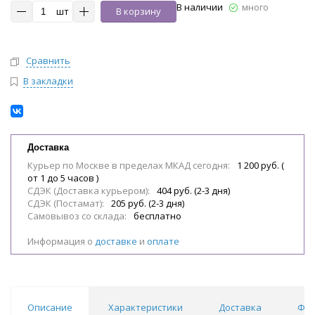
В наличии
много
шт
В корзину
Сравнить
В закладки
Доставка
Курьер по Москве в пределах МКАД сегодня:
1 200 руб. (
от 1 до 5 часов )
СДЭК (Доставка курьером):
404 руб. (2-3 дня)
СДЭК (Постамат):
205 руб. (2-3 дня)
Самовывоз со склада:
бесплатно
Информация о
доставке
и
оплате
Описание
Характеристики
Доставка
Фил