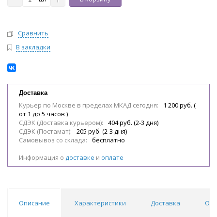
Сравнить
В закладки
Доставка
Курьер по Москве в пределах МКАД сегодня:
1 200 руб. (
от 1 до 5 часов )
СДЭК (Доставка курьером):
404 руб. (2-3 дня)
СДЭК (Постамат):
205 руб. (2-3 дня)
Самовывоз со склада:
бесплатно
Информация о
доставке
и
оплате
Описание
Характеристики
Доставка
Обл