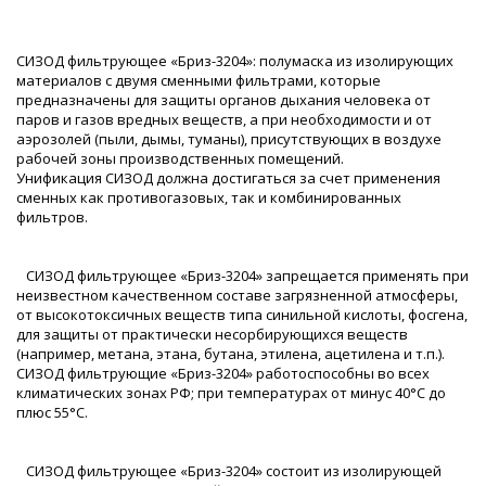
СИЗОД фильтрующее «Бриз-3204»: полумаска из изолирующих
материалов с двумя сменными фильтрами, которые
предназначены для защиты органов дыхания человека от
паров и газов вредных веществ, а при необходимости и от
аэрозолей (пыли, дымы, туманы), присутствующих в воздухе
рабочей зоны производственных помещений.
Унификация СИЗОД должна достигаться за счет применения
сменных как противогазовых, так и комбинированных
фильтров.
СИЗОД фильтрующее «Бриз-3204» запрещается применять при
неизвестном качественном составе загрязненной атмосферы,
от высокотоксичных веществ типа синильной кислоты, фосгена,
для защиты от практически несорбирующихся веществ
(например, метана, этана, бутана, этилена, ацетилена и т.п.).
СИЗОД фильтрующие «Бриз-3204» работоспособны во всех
климатических зонах РФ; при температурах от минус 40°С до
плюс 55°С.
СИЗОД фильтрующее «Бриз-3204» состоит из изолирующей