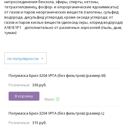
нитросоединения бензола, эфиры, спирты, кетоны,
тетраэтилсвинец, фосфор- и хлорорганические ядохимикаты);
от газов и паров неорганических веществ (галогены, сульфид
водорода, дисульфид углерода), кроме оксида углерода; от
газов и паров кислых веществ (диоксид серы, хлорид водорода)
А1В1Е1Р1 дополнительно от различных аэрозолей (пыль, дым,
туман)
по популярности
Полумаска Бриз-3204 УРГА (без фильтров) (размер M)
Розничные:
336 руб.
В корзину
Мало
Полумаска Бриз-3204 УРГА (без фильтров) (размер L)
Розничные:
315 руб.