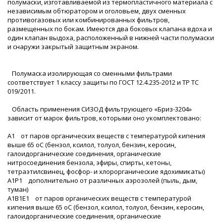
полумаски, изготавливаемой из термопластичного материала с
независимым обтюратором и оголовьем, двух сменных
противогазовых или комбинированных фильтров,
размещенных по бокам. Имеются два боковых клапана вдоха и
один клапан выдоха, расположенный в нижней части полумаски
и снаружи закрытый защитным экраном.
Полумаска изолирующая со сменными фильтрами
соответствует 1 классу защиты по ГОСТ 12.4.235-2012 и ТР ТС
019/2011.
Область применения СИЗОД фильтрующего «Бриз-3204»
зависит от марок фильтров, которыми оно укомплектовано:
А1 от паров органических веществ с температурой кипения
выше 65 оС (бензол, ксилол, толуол, бензин, керосин,
галоидорганические соединения, органические
нитросоединения бензола, эфиры, спирты, кетоны,
тетраэтилсвинец, фосфор- и хлорорганические ядохимикаты)
А1Р1 дополнительно от различных аэрозолей (пыль, дым,
туман)
А1В1Е1 от паров органических веществ с температурой
кипения выше 65 оС (бензол, ксилол, толуол, бензин, керосин,
галоидорганические соединения, органические