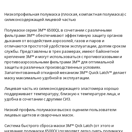
Низкопрофильная полумаска (плоская, компактная полумаска) с
силиконсодержащей лицевой частью
Полумаски серии 3M™ 6500QL в сочетании с различными
фильтрами 3М™ обеспечивают эффективную защиту органов
дыхания от воздействия аэрозолей, газов и паров и
отличаются простотой удобством эксплуатации, долгим сроком
службы. Представлены в трех размерах, имеют байонетное
крепление 3М™ и могут использоваться с противогазовыми и
противоаэрозольными фильтрами 3М™ для оптимальной
защиты в различных производственных условиях.
Запатентованный откидной механизм 3M™ Quick Latch™ делает
маску максимально удобной в эксплуатации.
Лицевая часть из силиконсодержащего эластомера хорошо
поддерживает температуру, близкую к температуре лица, и
удобна в сочетании с другими СИЗ.
Низкий профиль полумаски высоко оценили пользователи
лицевых щитков и сварочных масок.
Система быстрого сброса маски 3M™ Qick Latch (от этого и
название полумаски 6500QL) позволяет легко снять полумаску