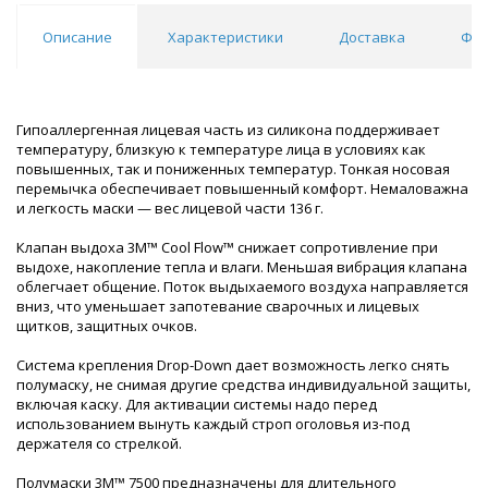
Описание
Характеристики
Доставка
Фил
Гипоаллергенная лицевая часть из силикона поддерживает
температуру, близкую к температуре лица в условиях как
повышенных, так и пониженных температур. Тонкая носовая
перемычка обеспечивает повышенный комфорт. Немаловажна
и легкость маски — вес лицевой части 136 г.
Клапан выдоха 3M™ Cool Flow™ снижает сопротивление при
выдохе, накопление тепла и влаги. Меньшая вибрация клапана
облегчает общение. Поток выдыхаемого воздуха направляется
вниз, что уменьшает запотевание сварочных и лицевых
щитков, защитных очков.
Система крепления Drop-Down дает возможность легко снять
полумаску, не снимая другие средства индивидуальной защиты,
включая каску. Для активации системы надо перед
использованием вынуть каждый строп оголовья из-под
держателя со стрелкой.
Полумаски 3M™ 7500 предназначены для длительного