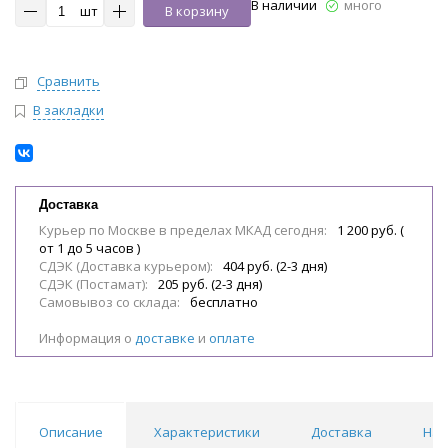
В наличии
много
шт
В корзину
Сравнить
В закладки
Доставка
Курьер по Москве в пределах МКАД сегодня:
1 200 руб. (
от 1 до 5 часов )
СДЭК (Доставка курьером):
404 руб. (2-3 дня)
СДЭК (Постамат):
205 руб. (2-3 дня)
Самовывоз со склада:
бесплатно
Информация о
доставке
и
оплате
Описание
Характеристики
Доставка
Наб