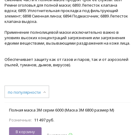
Ремни оголовья для полной маски; 6893 Лепесток клапана
вдоха; 6895 Уплотнительная прокладка под фильтрующий
элемент; 6898 Сменная линза; 6894 Подмасочник; 6889 Лепесток
клапана выдоха.
Применение полнолицевой маски исключительно важно в
уловиях высоких концентраций загрязнения или загрязнения
едкими веществами, вызывающими раздражения на коже лица.
Обеспечивает защиту как от газов и паров, так и от аэрозолей
(пылей, туманов, дымов, вирусов).
по популярности
Полная маска 3М серии 6000 (Маска 3М 6800 размер М)
Розничные:
11 497 руб.
В корзину
В наличии