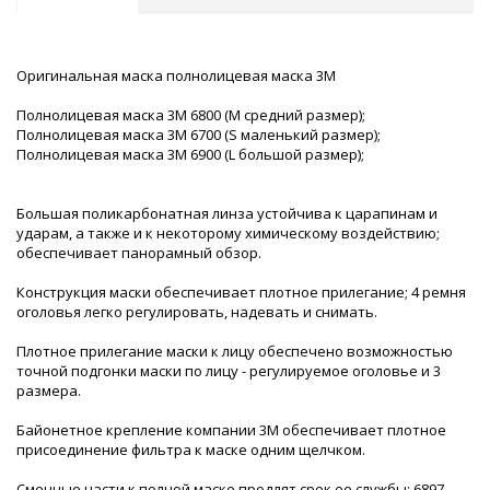
Оригинальная маска полнолицевая маска 3М
Полнолицевая маска 3М 6800 (М средний размер);
Полнолицевая маска 3М 6700 (S маленький размер);
Полнолицевая маска 3М 6900 (L большой размер);
Большая поликарбонатная линза устойчива к царапинам и
ударам, а также и к некоторому химическому воздействию;
обеспечивает панорамный обзор.
Конструкция маски обеспечивает плотное прилегание; 4 ремня
оголовья легко регулировать, надевать и снимать.
Плотное прилегание маски к лицу обеспечено возможностью
точной подгонки маски по лицу - регулируемое оголовье и 3
размера.
Байонетное крепление компании 3М обеспечивает плотное
присоединение фильтра к маске одним щелчком.
Сменные части к полной маске продлят срок ее службы: 6897