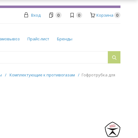
Вход
0
0
Корзина
0
амовывоз
Прайс-лист
Бренды
ры
/
Комплектующие к противогазам
/
Гофротрубка для