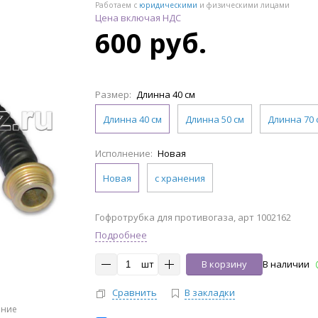
Работаем с
юридическими
и физическими лицами
Цена включая НДС
600 руб.
Размер:
Длинна 40 см
Длинна 40 см
Длинна 50 см
Длинна 70 
Исполнение:
Новая
Новая
с хранения
Гофротрубка для противогаза, арт 1002162
Подробнее
шт
В корзину
В наличии
Сравнить
В закладки
ение