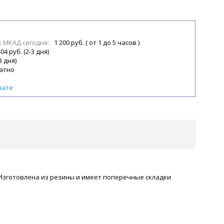
х МКАД сегодня:
1 200 руб. ( от 1 до 5 часов )
04 руб. (2-3 дня)
3 дня)
атно
лате
Изготовлена из резины и имеет поперечные складки