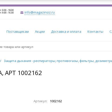
т: 9.00 - 18.00
info@magazinsiz.ru
т: 9.00 - 16.00
и
Поставщикам
Акции
Доставка и оплата
Контакты
С
/
Защита дыхания - респираторы, противогазы, фильтры, дозимет
, АРТ 1002162
Артикул:
1002162