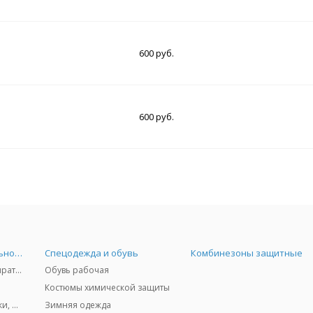
600 руб.
600 руб.
Средства индивидуальной защиты
Спецодежда и обувь
Комбинезоны защитные
Защита дыхания - респираторы, противогазы, фильтры, дозиметры
Обувь рабочая
Костюмы химической защиты
Защита глаз и лица - очки, щитки
Зимняя одежда