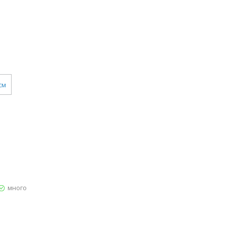
см
много