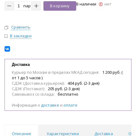
В наличии
нет
пар
В корзину
Сравнить
В закладки
Доставка
Курьер по Москве в пределах МКАД сегодня:
1 200 руб. (
от 1 до 5 часов )
СДЭК (Доставка курьером):
404 руб. (2-3 дня)
СДЭК (Постамат):
205 руб. (2-3 дня)
Самовывоз со склада:
бесплатно
Информация о
доставке
и
оплате
Описание
Характеристики
Доставка
Отз