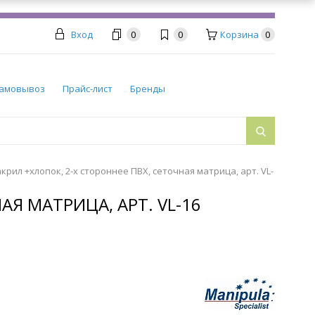
Вход
0
0
Корзина
0
амовывоз
Прайс-лист
Бренды
крил +хлопок, 2-х стороннее ПВХ, сеточная матрица, арт. VL-
АЯ МАТРИЦА, АРТ. VL-16