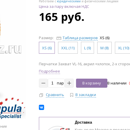
Работаем с
юридическими
и физическими лицами
Цена за пару включая НДС
165 руб.
Размер:
Таблица размеров
XS (6)
XS (6)
XXL (11)
L (9)
M (8)
XL (10)
Перчатки Захват VL-16, акрил +хлопок, 2-х сторо
Подробнее
пар
В корзину
В наличии
Сравнить
В закладки
Доставка
ение
Курьер по Москве в предела