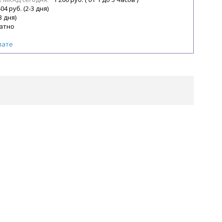
04 руб. (2-3 дня)
3 дня)
атно
лате