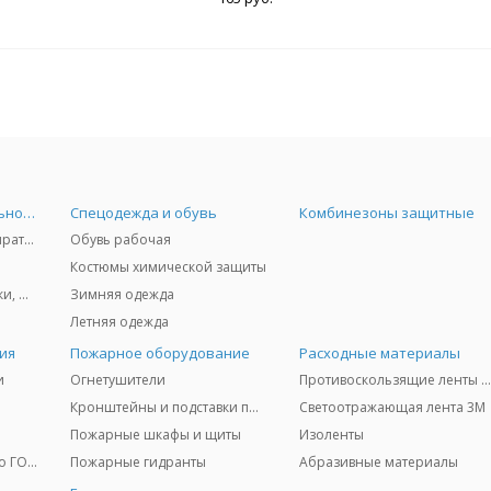
Средства индивидуальной защиты
Спецодежда и обувь
Комбинезоны защитные
Защита дыхания - респираторы, противогазы, фильтры, дозиметры
Обувь рабочая
Костюмы химической защиты
Защита глаз и лица - очки, щитки
Зимняя одежда
Летняя одежда
ия
Пожарное оборудование
Расходные материалы
и
Огнетушители
Противоскользящие ленты 3
Кронштейны и подставки под огнетушители
Светоотражающая лента 3M
Пожарные шкафы и щиты
Изоленты
Медицинское имущество ГО и ЧС
Пожарные гидранты
Абразивные материалы