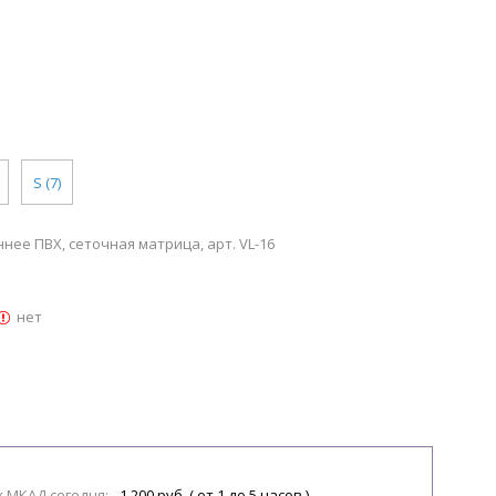
S (7)
ннее ПВХ, сеточная матрица, арт. VL-16
нет
х МКАД сегодня:
1 200 руб. ( от 1 до 5 часов )