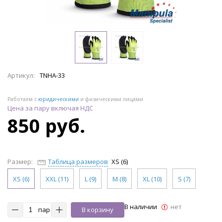
Артикул:
TNHA-33
Работаем с
юридическими
и физическими лицами
Цена за пару включая НДС
850 руб.
Размер:
Таблица размеров
XS (6)
XS (6)
XXL (11)
L (9)
M (8)
XL (10)
S (7)
В наличии
нет
пар
В корзину