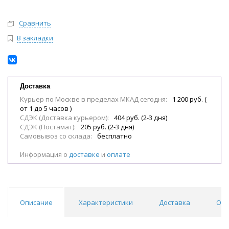
Сравнить
В закладки
Доставка
Курьер по Москве в пределах МКАД сегодня:
1 200 руб. (
от 1 до 5 часов )
СДЭК (Доставка курьером):
404 руб. (2-3 дня)
СДЭК (Постамат):
205 руб. (2-3 дня)
Самовывоз со склада:
бесплатно
Информация о
доставке
и
оплате
Описание
Характеристики
Доставка
Отз