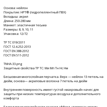
Основа: нейлон
Покрытие: НРТ® (гидропеллентный ПВХ)
Вкладыш: акрил
Длина: 250-280 мм
Манжет: эластичная тесьма
Размеры: 8, 9, 10, 11
Упаковка: 12/72
ТР ТС 019/2011
ГОСТ 12.4.252-2013
ГОСТ ЕN 388-2012
ГОСТ EN 511-2012
TNHA-33.png
Защитные свойства ТР ТС: Ми Мп Тн Нс Нм
Бесшовная многослойная перчатка. Верх — нейлон 13 петель на
дюйм, основа— акриловые волокна 7 петель на дюйм
Внутренняя поверхность имеет густой «махровый» начес для
защиты при низких температурах воздуха и дополнительного
комфорта
Благодаря многослойности создает эффект «термоса» между